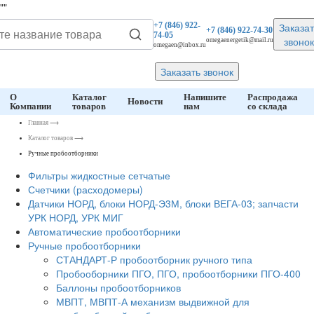
"
"
Заказат
+7 (846)
922-
+7 (846)
922-74-30
74-05
звонок
omegaenergetik@mail.ru
omegaen@inbox.ru
Заказать звонок
О
Каталог
Напишите
Распродажа
Новости
Компании
товаров
нам
со склада
Главная
⟶
Каталог товаров
⟶
Ручные пробоотборники
Фильтры жидкостные сетчатые
Счетчики (расходомеры)
Датчики НОРД, блоки НОРД-Э3М, блоки ВЕГА-03; запчасти
УРК НОРД, УРК МИГ
Автоматические пробоотборники
Ручные пробоотборники
СТАНДАРТ-Р пробоотборник ручного типа
Пробооборники ПГО, ПГО, пробоотборники ПГО-400
Баллоны пробоотборников
МВПТ, МВПТ-А механизм выдвижной для