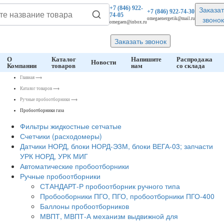
Заказат
+7 (846)
922-
+7 (846)
922-74-30
74-05
звонок
omegaenergetik@mail.ru
omegaen@inbox.ru
Заказать звонок
О
Каталог
Напишите
Распродажа
Новости
Компании
товаров
нам
со склада
Главная
⟶
Каталог товаров
⟶
Ручные пробоотборники
⟶
Пробоотборники газа
Фильтры жидкостные сетчатые
Счетчики (расходомеры)
Датчики НОРД, блоки НОРД-Э3М, блоки ВЕГА-03; запчасти
УРК НОРД, УРК МИГ
Автоматические пробоотборники
Ручные пробоотборники
СТАНДАРТ-Р пробоотборник ручного типа
Пробооборники ПГО, ПГО, пробоотборники ПГО-400
Баллоны пробоотборников
МВПТ, МВПТ-А механизм выдвижной для