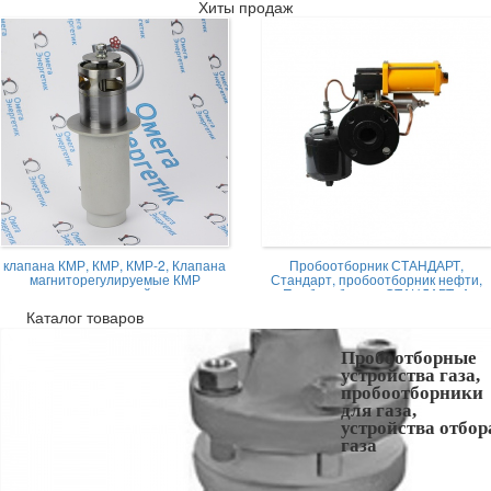
Хиты продаж
клапана КМР, КМР, КМР-2, Клапана
Пробоотборник СТАНДАРТ,
магниторегулируемые КМР
Стандарт, пробоотборник нефти,
жидкостной
Пробоотборник СТАНДАРТ -А
Каталог товаров
Пробоотборные
устройства газа,
пробоотборники
для газа,
устройства отбор
газа