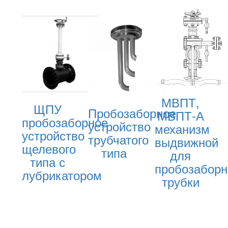
МВПТ,
ЩПУ
Пробозаборное
МВПТ-А
пробозаборное
устройство
механизм
устройство
трубчатого
выдвижной
щелевого
типа
для
типа с
пробозаборн
лубрикатором
трубки