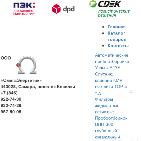
Главная
Каталог
товаров
Контакты
Автоматические
ООО
пробоотборники
Узлы к АГЗУ
Спутник:
«ОмегаЭнергетик»
клапана КМР,
443028, Самара, поселок Козелки
счетчики ТОР и
+7 (846)
т.д.
922-74-30
Фильтры
922-74-29
жидкостные
957-50-05
сетчатые
Пробоотборник
ВПП-300
глубинный
скважинный