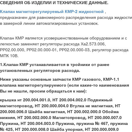
СВЕДЕНИЯ ОБ ИЗДЕЛИИ И ТЕХНИЧЕСКИЕ ДАННЫЕ.
Клапан магниторегулируемый КМР-2 жидкостной
,
предназначен для равномерного распределения расхода жидкости
в замерной линии автоматизированных установок.
КМР газовый,
Клапан КМР, КМР, КМР-2, Клапан магниторегулируемый КМР
Клапан КМР является усовершенствованным оборудованием и с
легкостью заменяет регуляторы расхода Ха2.573.006,
РР02.00.000, РР02.00.000-01, РР02.00.000-03, регулятор расхода
МПК 10В.
КМР газовый, Клапан КМР, КМР, КМР-2Р
1.Клапан КМР устанавливается в тройники от ранее
установленных регуляторов расхода.
Ниже указаны основные запчасти КМР газового, КМР-1.1
клапана магниторегулируемого (если какие-то наименования
Вы не нашли, просим обращаться к нам):
крышка нт 200.004.001.0, НТ 200.004.002.0 Подвижный
магнитопровод, НТ 200.000.004.0 Втулка не магнитная, НТ
200.000.006.0 Шайба магнитная, НТ 200.002.000.0 Обойма
нижняя, НТ 200.002.000.0 Магнитопровод, НТ 200.000.007.0
Пружина, НТ 200.004.003.0 Пружина, пружина № 467, пружина
№ 425, НТ 200.000.008.0 Шайба упорная, НТ 200.000.009.0