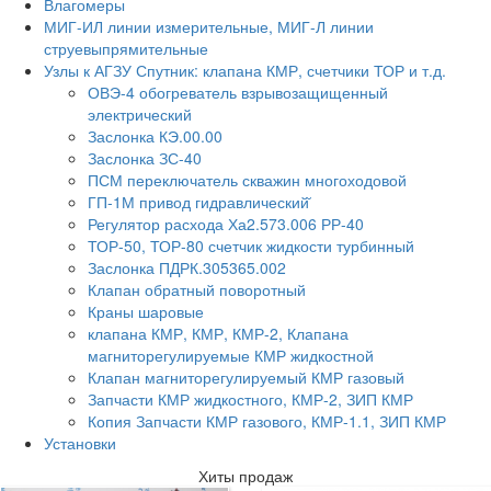
Влагомеры
МИГ-ИЛ линии измерительные, МИГ-Л линии
струевыпрямительные
Узлы к АГЗУ Спутник: клапана КМР, счетчики ТОР и т.д.
ОВЭ-4 обогреватель взрывозащищенный
электрический
Заслонка КЭ.00.00
Заслонка ЗС-40
ПСМ переключатель скважин многоходовой
ГП-1М привод гидравлический̆
Регулятор расхода Ха2.573.006 РР-40
ТОР-50, ТОР-80 счетчик жидкости турбинный
Заслонка ПДРК.305365.002
Клапан обратный поворотный
Краны шаровые
клапана КМР, КМР, КМР-2, Клапана
магниторегулируемые КМР жидкостной
Клапан магниторегулируемый КМР газовый
Запчасти КМР жидкостного, КМР-2, ЗИП КМР
Копия Запчасти КМР газового, КМР-1.1, ЗИП КМР
Установки
Хиты продаж