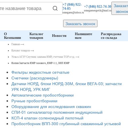
Заказат
+7 (846)
922-
+7 (846)
922-74-30
74-05
звонок
omegaenergetik@mail.ru
omegaen@inbox.ru
Заказать звонок
О
Каталог
Напишите
Распродажа
Новости
Компании
товаров
нам
со склада
Главная
⟶
Каталог товаров
⟶
Узлы к АГЗУ Спутник: клапана КМР, счетчики ТОР и т.д.
⟶
Копия Запчасти КМР газового, КМР-1.1, ЗИП КМР
Фильтры жидкостные сетчатые
Счетчики (расходомеры)
Датчики НОРД, блоки НОРД-Э3М, блоки ВЕГА-03; запчасти
УРК НОРД, УРК МИГ
Автоматические пробоотборники
Ручные пробоотборники
Оборудование для исследования скважин
СПИ-01 сигнализатор положения индукционный
КСП-4 клапан соленоидный пилотный
Пробоотборник ВПП-300 глубинный скважинный устьевой