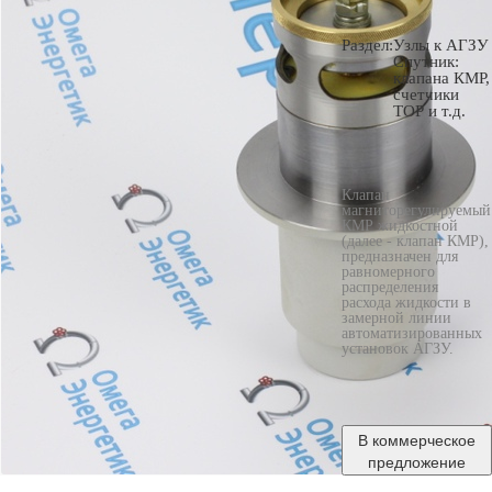
Раздел:
Узлы к АГЗУ
Спутник:
клапана КМР,
счетчики
ТОР и т.д.
Клапан
магниторегулируемый
КМР жидкостной
(далее - клапан КМР),
предназначен для
равномерного
распределения
расхода жидкости в
замерной линии
автоматизированных
установок АГЗУ.
В ком
мерческое
предложение