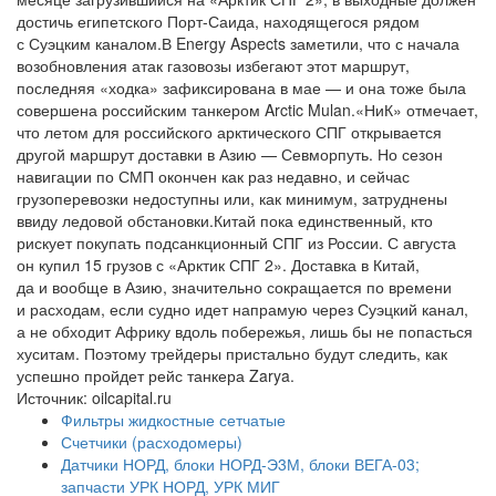
достичь египетского Порт-Саида, находящегося рядом
с Суэцким каналом.В Energy Aspects заметили, что с начала
возобновления атак газовозы избегают этот маршрут,
последняя «ходка» зафиксирована в мае — и она тоже была
совершена российским танкером Arctic Mulan.«НиК» отмечает,
что летом для российского арктического СПГ открывается
другой маршрут доставки в Азию — Севморпуть. Но сезон
навигации по СМП окончен как раз недавно, и сейчас
грузоперевозки недоступны или, как минимум, затруднены
ввиду ледовой обстановки.Китай пока единственный, кто
рискует покупать подсанкционный СПГ из России. С августа
он купил 15 грузов с «Арктик СПГ 2». Доставка в Китай,
да и вообще в Азию, значительно сокращается по времени
и расходам, если судно идет напрамую через Суэцкий канал,
а не обходит Африку вдоль побережья, лишь бы не попасться
хуситам. Поэтому трейдеры пристально будут следить, как
успешно пройдет рейс танкера Zarya.
Источник: oilcapital.ru
Фильтры жидкостные сетчатые
Счетчики (расходомеры)
Датчики НОРД, блоки НОРД-Э3М, блоки ВЕГА-03;
запчасти УРК НОРД, УРК МИГ