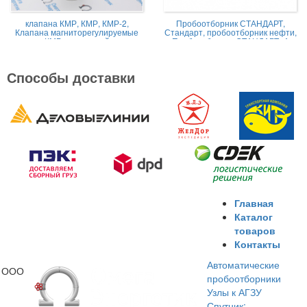
клапана КМР, КМР, КМР-2,
Пробоотборник СТАНДАРТ,
Клапана магниторегулируемые
Стандарт, пробоотборник нефти,
КМР жидкостной
Пробоотборник СТАНДАРТ -А
Способы доставки
Главная
Каталог
товаров
Контакты
Автоматические
ООО
пробоотборники
Узлы к АГЗУ
Спутник: