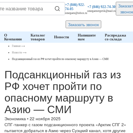
Заказат
+7 (846)
922-
+7 (846)
922-74-30
74-05
звонок
omegaenergetik@mail.ru
omegaen@inbox.ru
Заказать звонок
О
Каталог
Напишите
Распродажа
Новости
Компании
товаров
нам
со склада
Главная
⟶
Новости
⟶
Подсанкционный газ из РФ хочет пройти по опасному маршруту в Азию — СМИ
Подсанкционный газ из
РФ хочет пройти по
опасному маршруту в
Азию — СМИ
Экономика • 22 ноября 2025
СПГ-танкер с газом подсанкционного проекта «Арктик СПГ 2»
пытается добраться в Азию через Суэцкий канал, хотя другие