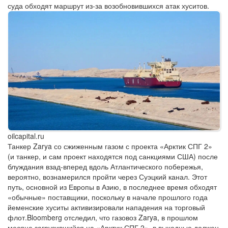
суда обходят маршрут из-за возобновившихся атак хуситов.
oilcapital.ru
Танкер Zarya со сжиженным газом с проекта «Арктик СПГ 2»
(и танкер, и сам проект находятся под санкциями США) после
блуждания взад-вперед вдоль Атлантического побережья,
вероятно, вознамерился пройти через Суэцкий канал. Этот
путь, основной из Европы в Азию, в последнее время обходят
«обычные» поставщики, поскольку в начале прошлого года
йеменские хуситы активизировали нападения на торговый
флот.Bloomberg отследил, что газовоз Zarya, в прошлом
месяце загрузившийся на «Арктик СПГ 2», в выходные должен