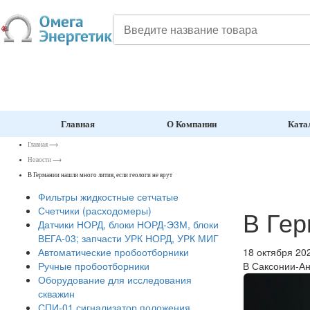
Главная
О Компании
Ката
Главная
⟶
Новости
⟶
В Германии нашли много лития, если геологи не врут
Фильтры жидкостные сетчатые
Счетчики (расходомеры)
В Гер
Датчики НОРД, блоки НОРД-Э3М, блоки
ВЕГА-03; запчасти УРК НОРД, УРК МИГ
18 октября 20
Автоматические пробоотборники
В Саксонии-Ан
Ручные пробоотборники
Оборудование для исследования
скважин
СПИ-01 сигнализатор положения