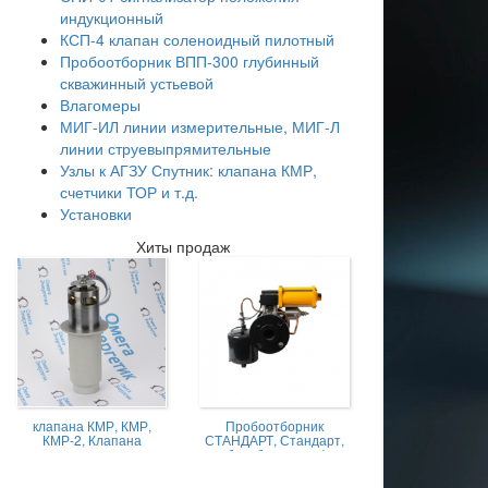
индукционный
КСП-4 клапан соленоидный пилотный
Пробоотборник ВПП-300 глубинный
скважинный устьевой
Влагомеры
МИГ-ИЛ линии измерительные, МИГ-Л
линии струевыпрямительные
Узлы к АГЗУ Спутник: клапана КМР,
счетчики ТОР и т.д.
Установки
Хиты продаж
клапана КМР, КМР,
Пробоотборник
КМР-2, Клапана
СТАНДАРТ, Стандарт,
магниторегулируемые
пробоотборник нефти,
КМР жидкостной
Пробоотборник
СТАНДАРТ -А