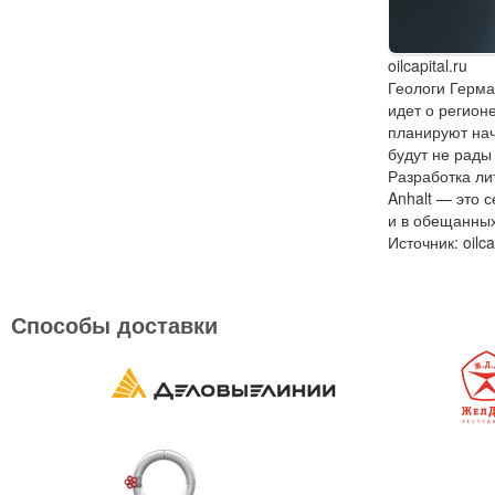
oilcapital.ru
Геологи Герма
идет о регион
планируют нач
будут не рады
Разработка ли
Anhalt — это 
и в обещанных
Источник: oilca
Способы доставки