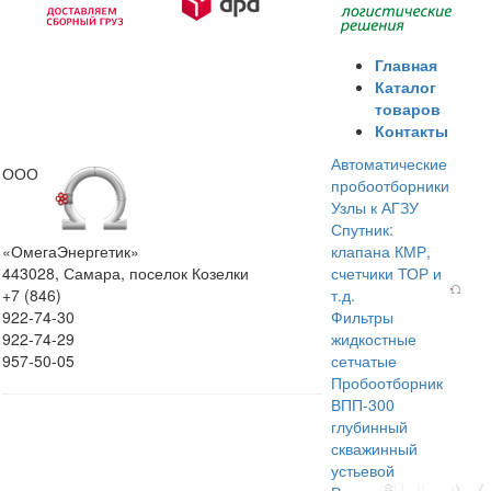
Главная
Каталог
товаров
Контакты
Автоматические
ООО
пробоотборники
Узлы к АГЗУ
Спутник:
«ОмегаЭнергетик»
клапана КМР,
443028, Самара, поселок Козелки
счетчики ТОР и
+7 (846)
т.д.
922-74-30
Фильтры
922-74-29
жидкостные
957-50-05
сетчатые
Пробоотборник
ВПП-300
глубинный
скважинный
устьевой