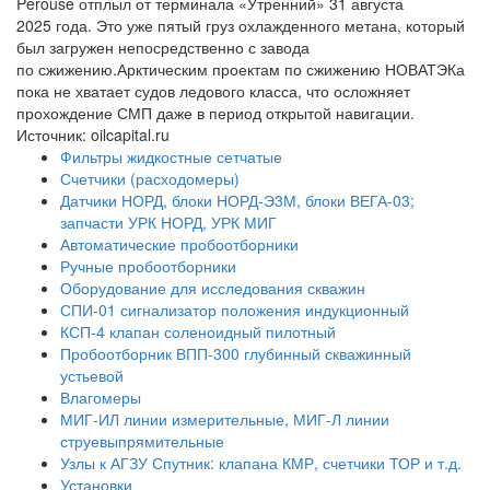
Perouse отплыл от терминала «Утренний» 31 августа
2025 года. Это уже пятый груз охлажденного метана, который
был загружен непосредственно с завода
по сжижению.Арктическим проектам по сжижению НОВАТЭКа
пока не хватает судов ледового класса, что осложняет
прохождение СМП даже в период открытой навигации.
Источник: oilcapital.ru
Фильтры жидкостные сетчатые
Счетчики (расходомеры)
Датчики НОРД, блоки НОРД-Э3М, блоки ВЕГА-03;
запчасти УРК НОРД, УРК МИГ
Автоматические пробоотборники
Ручные пробоотборники
Оборудование для исследования скважин
СПИ-01 сигнализатор положения индукционный
КСП-4 клапан соленоидный пилотный
Пробоотборник ВПП-300 глубинный скважинный
устьевой
Влагомеры
МИГ-ИЛ линии измерительные, МИГ-Л линии
струевыпрямительные
Узлы к АГЗУ Спутник: клапана КМР, счетчики ТОР и т.д.
Установки