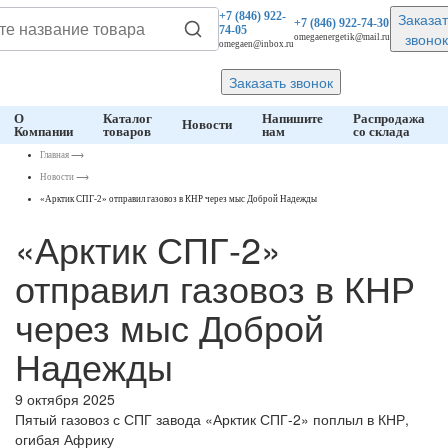
Заказат
+7 (846)
922-
+7 (846)
922-74-30
74-05
звонок
omegaenergetik@mail.ru
omegaen@inbox.ru
Заказать звонок
О
Каталог
Напишите
Распродажа
Новости
Компании
товаров
нам
со склада
Главная
⟶
Новости
⟶
«Арктик СПГ-2» отправил газовоз в КНР через мыс Доброй Надежды
«Арктик СПГ-2»
отправил газовоз в КНР
через мыс Доброй
Надежды
9 октября 2025
Пятый газовоз с СПГ завода «Арктик СПГ-2» поплыл в КНР,
огибая Африку