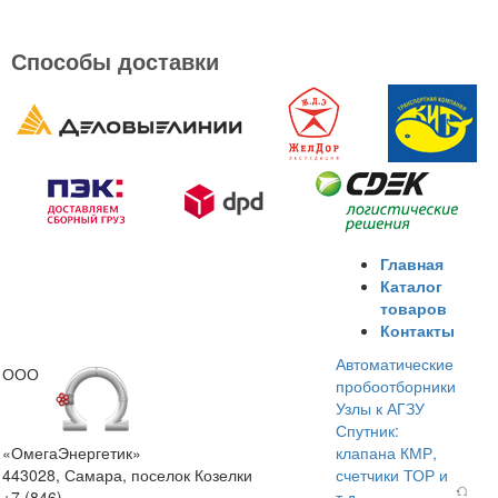
КМР жидкостной
Пробоотборник СТАНДАРТ -А
Способы доставки
Главная
Каталог
товаров
Контакты
Автоматические
ООО
пробоотборники
Узлы к АГЗУ
Спутник:
«ОмегаЭнергетик»
клапана КМР,
443028, Самара, поселок Козелки
счетчики ТОР и
+7 (846)
т.д.