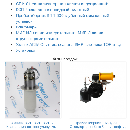
СПИ-01 сигнализатор положения индукционный
КСП-4 клапан соленоидный пилотный
Пробоотборник ВПП-300 глубинный скважинный
устьевой
Влагомеры
МИГ-ИЛ линии измерительные, МИГ-Л линии
струевыпрямительные
Узлы к АГЗУ Спутник: клапана КМР, счетчики ТОР и т.д.
Установки
Хиты продаж
клапана КМР, КМР, КМР-2,
Пробоотборник СТАНДАРТ,
Клапана магниторегулируемые
Стандарт, пробоотборник нефти,