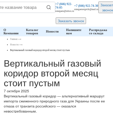
Заказат
+7 (846)
922-
+7 (846)
922-74-30
74-05
звонок
omegaenergetik@mail.ru
omegaen@inbox.ru
Заказать звонок
О
Каталог
Напишите
Распродажа
Новости
Компании
товаров
нам
со склада
Главная
⟶
Новости
⟶
Вертикальный газовый коридор второй месяц стоит пустым
Вертикальный газовый
коридор второй месяц
стоит пустым
7 октября 2025
Вертикальный газовый коридор — альтернативный маршрут
импорта сжиженного природного газа для Украины после ее
отказа от транзита российского — оказался
невостребованным.