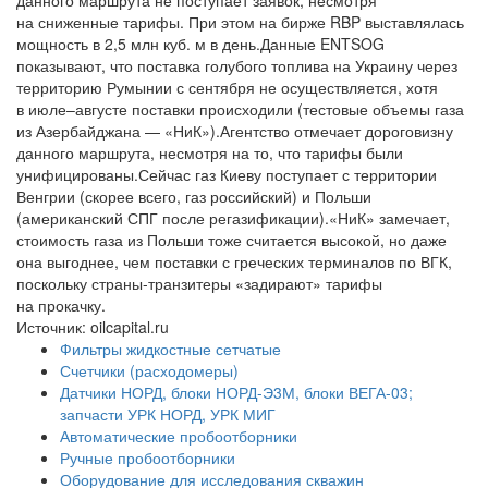
данного маршрута не поступает заявок, несмотря
на сниженные тарифы. При этом на бирже RBP выставлялась
мощность в 2,5 млн куб. м в день.Данные ENTSOG
показывают, что поставка голубого топлива на Украину через
территорию Румынии с сентября не осуществляется, хотя
в июле–августе поставки происходили (тестовые объемы газа
из Азербайджана — «НиК»).Агентство отмечает дороговизну
данного маршрута, несмотря на то, что тарифы были
унифицированы.Сейчас газ Киеву поступает с территории
Венгрии (скорее всего, газ российский) и Польши
(американский СПГ после регазификации).«НиК» замечает,
стоимость газа из Польши тоже считается высокой, но даже
она выгоднее, чем поставки с греческих терминалов по ВГК,
поскольку страны-транзитеры «задирают» тарифы
на прокачку.
Источник: oilcapital.ru
Фильтры жидкостные сетчатые
Счетчики (расходомеры)
Датчики НОРД, блоки НОРД-Э3М, блоки ВЕГА-03;
запчасти УРК НОРД, УРК МИГ
Автоматические пробоотборники
Ручные пробоотборники
Оборудование для исследования скважин