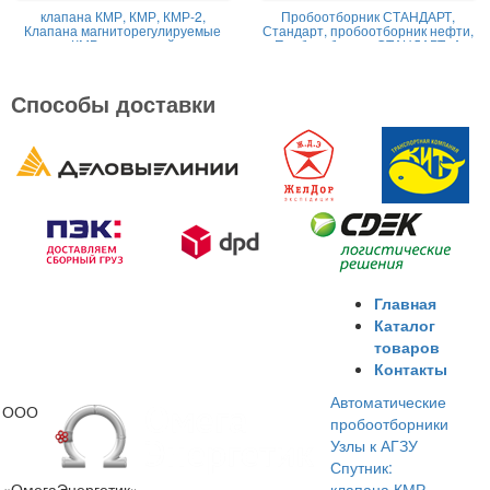
клапана КМР, КМР, КМР-2,
Пробоотборник СТАНДАРТ,
Клапана магниторегулируемые
Стандарт, пробоотборник нефти,
КМР жидкостной
Пробоотборник СТАНДАРТ -А
Способы доставки
Главная
Каталог
товаров
Контакты
Автоматические
ООО
пробоотборники
Узлы к АГЗУ
Спутник:
«ОмегаЭнергетик»
клапана КМР,