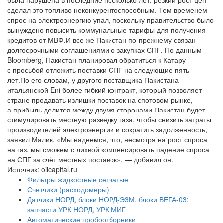
была нарушена в последние несколько лет: резкий рост цен
сделал это топливо неконкурентоспособным. Тем временем
спрос на электроэнергию упал, поскольку правительство было
вынуждено повысить коммунальные тарифы для получения
кредитов от МВФ.И все же Пакистан по-прежнему связан
долгосрочными соглашениями о закупках СПГ. По данным
Bloomberg, Пакистан планировал обратиться к Катару
с просьбой отложить поставки СПГ на следующие пять
лет.По его словам, у другого поставщика Пакистана
итальянской Eni более гибкий контракт, который позволяет
стране продавать излишки поставок на спотовом рынке,
а прибыль делится между двумя сторонами.Пакистан будет
стимулировать местную разведку газа, чтобы снизить затраты
производителей электроэнергии и сократить задолженность,
заявил Малик. «Мы надеемся, что, несмотря на рост спроса
на газ, мы сможем с лихвой компенсировать падение спроса
на СПГ за счёт местных поставок», — добавил он.
Источник: oilcapital.ru
Фильтры жидкостные сетчатые
Счетчики (расходомеры)
Датчики НОРД, блоки НОРД-Э3М, блоки ВЕГА-03;
запчасти УРК НОРД, УРК МИГ
Автоматические пробоотборники