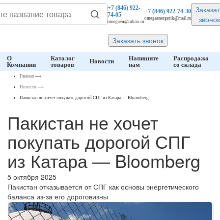
Заказат
+7 (846)
922-
+7 (846)
922-74-30
74-05
звонок
omegaenergetik@mail.ru
omegaen@inbox.ru
Заказать звонок
О
Каталог
Напишите
Распродажа
Новости
Компании
товаров
нам
со склада
Главная
⟶
Новости
⟶
Пакистан не хочет покупать дорогой СПГ из Катара — Bloomberg
Пакистан не хочет
покупать дорогой СПГ
из Катара — Bloomberg
5 октября 2025
Пакистан отказывается от СПГ как основы энергетического
баланса из-за его дороговизны