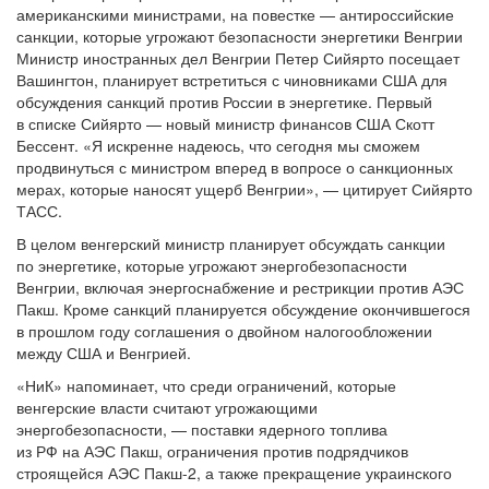
американскими министрами, на повестке — антироссийские
санкции, которые угрожают безопасности энергетики Венгрии
Министр иностранных дел Венгрии Петер Сийярто посещает
Вашингтон, планирует встретиться с чиновниками США для
обсуждения санкций против России в энергетике. Первый
в списке Сийярто — новый министр финансов США Скотт
Бессент. «Я искренне надеюсь, что сегодня мы сможем
продвинуться с министром вперед в вопросе о санкционных
мерах, которые наносят ущерб Венгрии», — цитирует Сийярто
ТАСС.
В целом венгерский министр планирует обсуждать санкции
по энергетике, которые угрожают энергобезопасности
Венгрии, включая энергоснабжение и рестрикции против АЭС
Пакш. Кроме санкций планируется обсуждение окончившегося
в прошлом году соглашения о двойном налогообложении
между США и Венгрией.
«НиК» напоминает, что среди ограничений, которые
венгерские власти считают угрожающими
энергобезопасности, — поставки ядерного топлива
из РФ на АЭС Пакш, ограничения против подрядчиков
строящейся АЭС Пакш-2, а также прекращение украинского