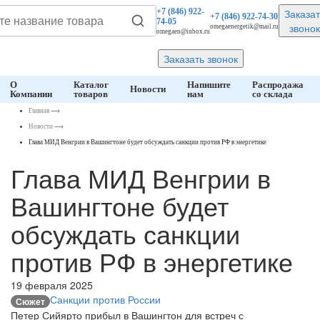
Заказат
+7 (846)
922-
+7 (846)
922-74-30
74-05
звонок
omegaenergetik@mail.ru
omegaen@inbox.ru
Заказать звонок
О
Каталог
Напишите
Распродажа
Новости
Компании
товаров
нам
со склада
Главная
⟶
Новости
⟶
Глава МИД Венгрии в Вашингтоне будет обсуждать санкции против РФ в энергетике
Глава МИД Венгрии в
Вашингтоне будет
обсуждать санкции
против РФ в энергетике
19 февраля 2025
Санкции против России
Сюжет
Петер Сийярто прибыл в Вашингтон для встреч с