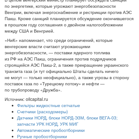
по энергетике, которые угрожают энергобезопасности
Венгрии, включая энергоснабжение и рестрикции против АЭС
Пакш. Кроме санкций планируется обсуждение окончившегося
в прошлом году соглашения о двойном налогообложении
между США и Венгрией.
«НиК» напоминает, что среди ограничений, которые
венгерские власти считают угрожающими
энергобезопасности, — поставки ядерного топлива
из РФ на АЭС Пакш, ограничения против подрядчиков
строящейся АЭС Пакш-2, а также прекращение украинского
транзита газа (и тут официально Штаты сделать ничего
не могут — только неофициально), а также угрозы в сторону
поставок газа по «Турецкому потоку» и нефти —
по трубопроводу «Дружба».
Источник: oilcapital.ru
Фильтры жидкостные сетчатые
Счетчики (расходомеры)
Датчики НОРД, блоки НОРД-Э3М, блоки ВЕГА-03;
запчасти УРК НОРД, УРК МИГ
Автоматические пробоотборники
Ручные пробоотборники