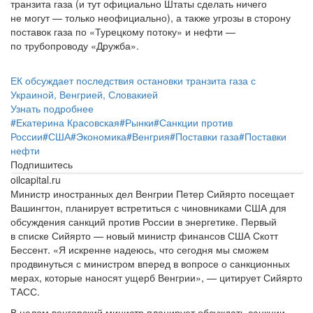
транзита газа (и тут официально Штаты сделать ничего
не могут — только неофициально), а также угрозы в сторону
поставок газа по «Турецкому потоку» и нефти —
по трубопроводу «Дружба».
ЕК обсуждает последствия остановки транзита газа с
Украиной, Венгрией, Словакией
Узнать подробнее
#
Екатерина Красовская
#
Рынки
#
Санкции против
России
#
США
#
Экономика
#
Венгрия
#
Поставки газа
#
Поставки
нефти
Подпишитесь
oilcapital.ru
Министр иностранных дел Венгрии Петер Сийярто посещает
Вашингтон, планирует встретиться с чиновниками США для
обсуждения санкций против России в энергетике. Первый
в списке Сийярто — новый министр финансов США Скотт
Бессент. «Я искренне надеюсь, что сегодня мы сможем
продвинуться с министром вперед в вопросе о санкционных
мерах, которые наносят ущерб Венгрии», — цитирует Сийярто
ТАСС.
В целом венгерский министр планирует обсуждать санкции