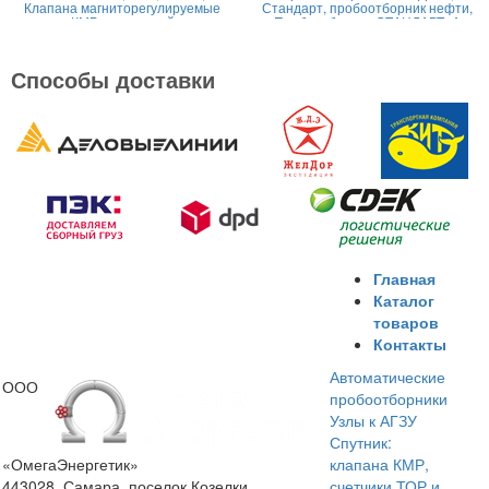
Клапана магниторегулируемые
Стандарт, пробоотборник нефти,
КМР жидкостной
Пробоотборник СТАНДАРТ -А
Способы доставки
Главная
Каталог
товаров
Контакты
Автоматические
ООО
пробоотборники
Узлы к АГЗУ
Спутник:
«ОмегаЭнергетик»
клапана КМР,
443028, Самара, поселок Козелки
счетчики ТОР и