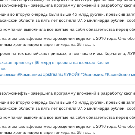
волжскнефть» завершила программу вложений в разработку каспий
иции во вторую очередь были выше 45 млрд рублей, превысив за
аханской области за пять лет достигли 37,5 миллиарда рублей, со
то компания выполнила все взятые на себя обязательства перед об
 на этом шельфовом месторождении ведется с 2010 года. Оно об
яным хранилищем в виде танкера на 28 тыс. т.
ремя на тех каспийских приисках, в том числе и им. Корчагина, ЛУ
хстан привлекут $6 млрд в проекты на шельфе Каспия
нее
асовская
#
Компании
#
Upstream
#
ЛУКОЙЛ
#
Экономика
#
Каспийское м
волжскнефть» завершила программу вложений в разработку каспий
иции во вторую очередь были выше 45 млрд рублей, превысив за
аханской области за пять лет достигли 37,5 миллиарда рублей, со
то компания выполнила все взятые на себя обязательства перед об
 на этом шельфовом месторождении ведется с 2010 года. Оно об
яным хранилищем в виде танкера на 28 тыс. т.