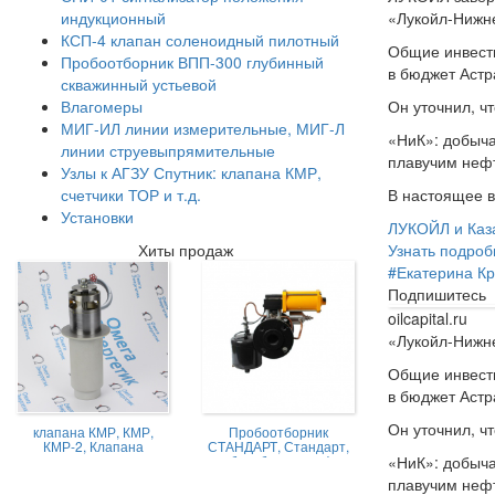
«Лукойл-Нижне
индукционный
КСП-4 клапан соленоидный пилотный
Общие инвест
Пробоотборник ВПП-300 глубинный
в бюджет Астр
скважинный устьевой
Он уточнил, ч
Влагомеры
МИГ-ИЛ линии измерительные, МИГ-Л
«НиК»: добыча
линии струевыпрямительные
плавучим нефт
Узлы к АГЗУ Спутник: клапана КМР,
В настоящее в
счетчики ТОР и т.д.
Установки
ЛУКОЙЛ и Каза
Узнать подроб
Хиты продаж
#
Екатерина Кр
Подпишитесь
oilcapital.ru
«Лукойл-Нижне
Общие инвест
в бюджет Астр
Он уточнил, ч
клапана КМР, КМР,
Пробоотборник
КМР-2, Клапана
СТАНДАРТ, Стандарт,
«НиК»: добыча
магниторегулируемые
пробоотборник нефти,
КМР жидкостной
Пробоотборник
плавучим нефт
СТАНДАРТ -А