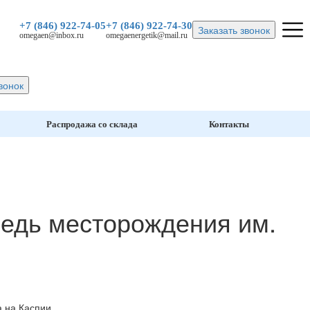
+7 (846)
922-74-05
+7 (846)
922-74-30
Заказать звонок
omegaen@inbox.ru
omegaenergetik@mail.ru
вонок
Распродажа со склада
Контакты
едь месторождения им.
 на Каспии