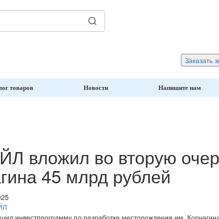
Заказать з
лог товаров
Новости
Напишите нам
Л вложил во вторую очер
гина 45 млрд рублей
025
ЙЛ
ил инвестпрограмму по разработке месторождения им. Корчагина