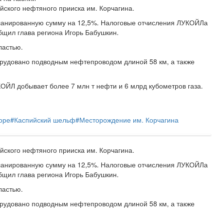
ского нефтяного прииска им. Корчагина.
планированную сумму на 12,5%. Налоговые отчисления ЛУКОЙЛа
общил глава региона Игорь Бабушкин.
ластью.
орудовано подводным нефтепроводом длиной 58 км, а также
КОЙЛ добывает более 7 млн т нефти и 6 млрд кубометров газа.
оре
#
Каспийский шельф
#
Месторождение им. Корчагина
ского нефтяного прииска им. Корчагина.
планированную сумму на 12,5%. Налоговые отчисления ЛУКОЙЛа
общил глава региона Игорь Бабушкин.
ластью.
орудовано подводным нефтепроводом длиной 58 км, а также