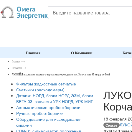
Главная
О Компании
Ката
Главная
⟶
Новости
⟶
ЛУКОЙЛ вложил во вторую очередь месторождения им. Корчагина 45 млрд рублей
Фильтры жидкостные сетчатые
Счетчики (расходомеры)
ЛУКОЙ
Датчики НОРД, блоки НОРД-Э3М, блоки
Корча
ВЕГА-03; запчасти УРК НОРД, УРК МИГ
Автоматические пробоотборники
Ручные пробоотборники
18 февраля 2
Оборудование для исследования
ЛУКО
скважин
Сюжет
ЛУКОЙЛ заверш
СПИ-01 сигнализатор положения