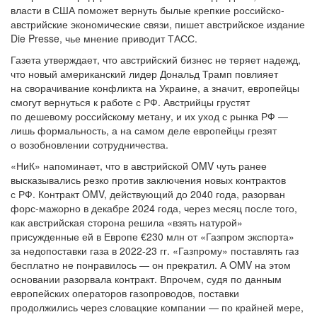
власти в США поможет вернуть былые крепкие российско-
австрийские экономические связи, пишет австрийское издание
Die Presse, чье мнение приводит ТАСС.
Газета утверждает, что австрийский бизнес не теряет надежд,
что новый американский лидер Дональд Трамп повлияет
на сворачивание конфликта на Украине, а значит, европейцы
смогут вернуться к работе с РФ. Австрийцы грустят
по дешевому российскому метану, и их уход с рынка РФ —
лишь формальность, а на самом деле европейцы грезят
о возобновлении сотрудничества.
«НиК» напоминает, что в австрийской OMV чуть ранее
высказывались резко против заключения новых контрактов
с РФ. Контракт OMV, действующий до 2040 года, разорван
форс-мажорно в декабре 2024 года, через месяц после того,
как австрийская сторона решила «взять натурой»
присужденные ей в Европе €230 млн от «Газпром экспорта»
за недопоставки газа в 2022-23 гг. «Газпрому» поставлять газ
бесплатно не понравилось — он прекратил. А OMV на этом
основании разорвала контракт. Впрочем, судя по данным
европейских операторов газопроводов, поставки
продолжились через словацкие компании — по крайней мере,