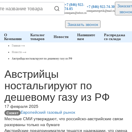
Заказат
+7 (846)
922-
+7 (846)
922-74-30
74-05
звонок
omegaenergetik@mail.ru
omegaen@inbox.ru
Заказать звонок
О
Каталог
Напишите
Распродажа
Новости
Компании
товаров
нам
со склада
Главная
⟶
Новости
⟶
Австрийцы ностальгируют по дешевому газу из РФ
Австрийцы
ностальгируют по
дешевому газу из РФ
17 февраля 2025
Европейский газовый рынок
Сюжет
Местные СМИ утверждают, что российско-австрийские связи
разорваны только на бумаге
Австрийские предприниматели тешатся надеждами, что смена