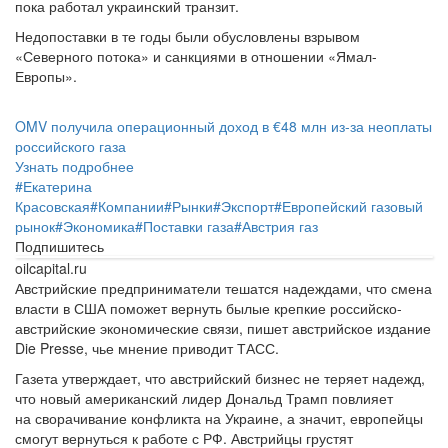
пока работал украинский транзит.
Недопоставки в те годы были обусловлены взрывом
«Северного потока» и санкциями в отношении «Ямал-
Европы».
OMV получила операционный доход в €48 млн из-за неоплаты
российского газа
Узнать подробнее
#
Екатерина
Красовская
#
Компании
#
Рынки
#
Экспорт
#
Европейский газовый
рынок
#
Экономика
#
Поставки газа
#
Австрия газ
Подпишитесь
oilcapital.ru
Австрийские предприниматели тешатся надеждами, что смена
власти в США поможет вернуть былые крепкие российско-
австрийские экономические связи, пишет австрийское издание
Die Presse, чье мнение приводит ТАСС.
Газета утверждает, что австрийский бизнес не теряет надежд,
что новый американский лидер Дональд Трамп повлияет
на сворачивание конфликта на Украине, а значит, европейцы
смогут вернуться к работе с РФ. Австрийцы грустят