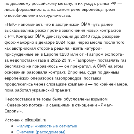
по дешевому российскому метану, и их уход с рынка РФ —
лишь формальность, а на самом деле европейцы грезят
о возобновлении сотрудничества.
«НиК» напоминает, что в австрийской OMV чуть ранее
высказывались резко против заключения новых контрактов
с РФ. Контракт OMV, действующий до 2040 года, разорван
форс-мажорно в декабре 2024 года, через месяц после того,
как австрийская сторона решила «взять натурой»
присужденные ей в Европе €230 млн от «Газпром экспорта»
за недопоставки газа в 2022-23 гг. «Газпрому» поставлять газ
бесплатно не понравилось — он прекратил. А OMV на этом
основании разорвала контракт. Впрочем, судя по данным
европейских операторов газопроводов, поставки
продолжились через словацкие компании — по крайней мере,
пока работал украинский транзит.
Недопоставки в те годы были обусловлены взрывом
«Северного потока» и санкциями в отношении «Ямал-
Европы».
Источник: oilcapital.ru
Фильтры жидкостные сетчатые
Счетчики (расходомеры)