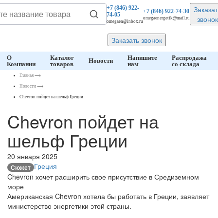
Заказат
+7 (846)
922-
+7 (846)
922-74-30
74-05
звонок
omegaenergetik@mail.ru
omegaen@inbox.ru
Заказать звонок
О
Каталог
Напишите
Распродажа
Новости
Компании
товаров
нам
со склада
Главная
⟶
Новости
⟶
Chevron пойдет на шельф Греции
Chevron пойдет на
шельф Греции
20 января 2025
Греция
Сюжет
Chevron хочет расширить свое присутствие в Средиземном
море
Американская Chevron хотела бы работать в Греции, заявляет
министерство энергетики этой страны.