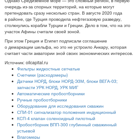
Однако Средиземное море — это сложный регион, в первую
очередь из-за спорных территорий, на которые могут
претендовать сразу несколько стран. В августе 2020 года
в районе, где Турция проводила нефтегазовую разведку,
столкнулись корабли Турции и Греции. Дело в том, что на это
участок Афины считали своей зоной.
При этом Греция и Египет подписали соглашение
о демаркации шельфа, но это не устроило Анкару, которая
считает части акватории зной своих экономических интересов.
Источник: oilcapital.ru
Фильтры жидкостные сетчатые
Счетчики (расходомеры)
Датчики НОРД, блоки НОРД-Э3М, блоки ВЕГА-03;
запчасти УРК НОРД, УРК МИГ
Автоматические пробоотборники
Ручные пробоотборники
Оборудование для исследования скважин
СПИ-01 сигнализатор положения индукционный
КСП-4 клапан соленоидный пилотный
Пробоотборник ВПП-300 глубинный скважинный
устьевой
Влагомеры