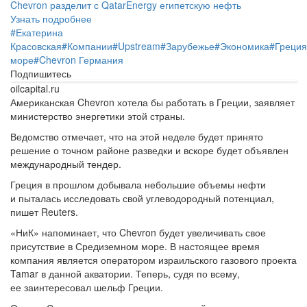
Chevron разделит с QatarEnergy египетскую нефть
Узнать подробнее
#
Екатерина
Красовская
#
Компании
#
Upstream
#
Зарубежье
#
Экономика
#
Греция
море
#
Chevron Германия
Подпишитесь
oilcapital.ru
Американская Chevron хотела бы работать в Греции, заявляет
министерство энергетики этой страны.
Ведомство отмечает, что на этой неделе будет принято
решение о точном районе разведки и вскоре будет объявлен
международный тендер.
Греция в прошлом добывала небольшие объемы нефти
и пыталась исследовать свой углеводородный потенциал,
пишет Reuters.
«НиК» напоминает, что Chevron будет увеличивать свое
присутствие в Средиземном море. В настоящее время
компания является оператором израильского газового проекта
Tamar в данной акватории. Теперь, судя по всему,
ее заинтересовал шельф Греции.