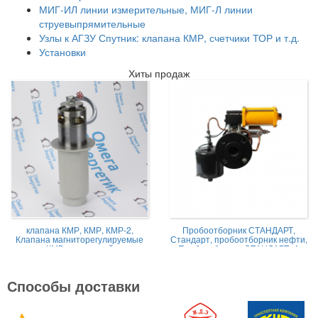
МИГ-ИЛ линии измерительные, МИГ-Л линии
струевыпрямительные
Узлы к АГЗУ Спутник: клапана КМР, счетчики ТОР и т.д.
Установки
Хиты продаж
клапана КМР, КМР, КМР-2,
Пробоотборник СТАНДАРТ,
Клапана магниторегулируемые
Стандарт, пробоотборник нефти,
КМР жидкостной
Пробоотборник СТАНДАРТ -А
Способы доставки