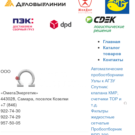
Главная
Каталог
товаров
Контакты
Автоматические
ООО
пробоотборники
Узлы к АГЗУ
Спутник:
«ОмегаЭнергетик»
клапана КМР,
443028, Самара, поселок Козелки
счетчики ТОР и
+7 (846)
т.д.
922-74-30
Фильтры
922-74-29
жидкостные
957-50-05
сетчатые
Пробоотборник
ВПП-300