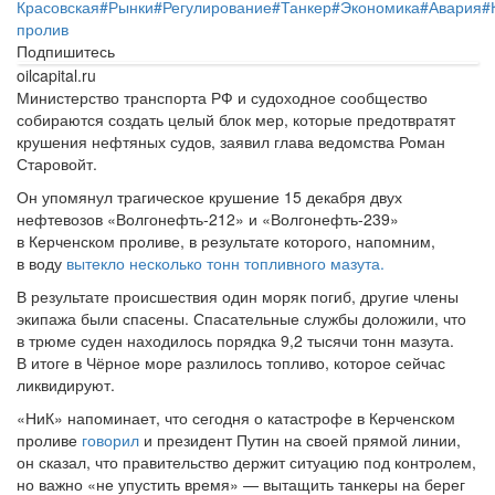
Красовская
#
Рынки
#
Регулирование
#
Танкер
#
Экономика
#
Авария
#
пролив
Подпишитесь
oilcapital.ru
Министерство транспорта РФ и судоходное сообщество
собираются создать целый блок мер, которые предотвратят
крушения нефтяных судов, заявил глава ведомства Роман
Старовойт.
Он упомянул трагическое крушение 15 декабря двух
нефтевозов «Волгонефть-212» и «Волгонефть-239»
в Керченском проливе, в результате которого, напомним,
в воду
вытекло несколько тонн топливного мазута.
В результате происшествия один моряк погиб, другие члены
экипажа были спасены. Спасательные службы доложили, что
в трюме суден находилось порядка 9,2 тысячи тонн мазута.
В итоге в Чёрное море разлилось топливо, которое сейчас
ликвидируют.
«НиК» напоминает, что сегодня о катастрофе в Керченском
проливе
говорил
и президент Путин на своей прямой линии,
он сказал, что правительство держит ситуацию под контролем,
но важно «не упустить время» — вытащить танкеры на берег