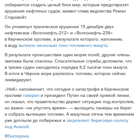
собираются создать целый блок мер, которые предотвратят
крушения нефтяных судов, заявил глава ведомства Роман
Старовойт.
Он упомянул трагическое крушение 15 декабря двух
нефтевозов «Волгонефть-212» и «Волгонефть-239»
в Керченском проливе, в результате которого, напомним,
в воду
вытекло несколько тонн топливного мазута.
В результате происшествия один моряк погиб, другие члены
экипажа были спасены. Спасательные службы доложили, что
в трюме суден находилось порядка 9,2 тысячи тонн мазута.
В итоге в Чёрное море разлилось топливо, которое сейчас
ликвидируют.
«НиК» напоминает, что сегодня о катастрофе в Керченском
проливе
говорил
и президент Путин на своей прямой линии,
он сказал, что правительство держит ситуацию под контролем,
но важно «не упустить время» — вытащить танкеры на берег
и собрать вытекшее топливо. А мазутные пятна тем временем
уже доплыли до побережья и
загрязняют береговую полосу
под Анапой.
#
Екатерина