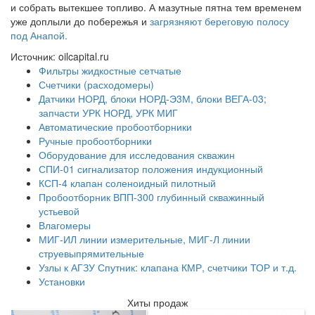
и собрать вытекшее топливо. А мазутные пятна тем временем
уже доплыли до побережья и
загрязняют береговую полосу
под Анапой.
Источник: oilcapital.ru
Фильтры жидкостные сетчатые
Счетчики (расходомеры)
Датчики НОРД, блоки НОРД-Э3М, блоки ВЕГА-03;
запчасти УРК НОРД, УРК МИГ
Автоматические пробоотборники
Ручные пробоотборники
Оборудование для исследования скважин
СПИ-01 сигнализатор положения индукционный
КСП-4 клапан соленоидный пилотный
Пробоотборник ВПП-300 глубинный скважинный
устьевой
Влагомеры
МИГ-ИЛ линии измерительные, МИГ-Л линии
струевыпрямительные
Узлы к АГЗУ Спутник: клапана КМР, счетчики ТОР и т.д.
Установки
Хиты продаж