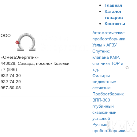
Главная
Каталог
товаров
Контакты
Автоматические
ООО
пробоотборники
Узлы к АГЗУ
Спутник:
«ОмегаЭнергетик»
клапана КМР,
443028, Самара, поселок Козелки
счетчики ТОР и
+7 (846)
т.д.
922-74-30
Фильтры
922-74-29
жидкостные
957-50-05
сетчатые
Пробоотборник
ВПП-300
глубинный
скважинный
устьевой
Ручные
пробоотборники