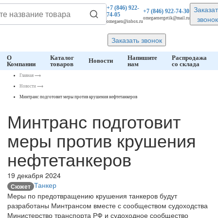
Заказат
+7 (846)
922-
+7 (846)
922-74-30
74-05
звонок
omegaenergetik@mail.ru
omegaen@inbox.ru
Заказать звонок
О
Каталог
Напишите
Распродажа
Новости
Компании
товаров
нам
со склада
Главная
⟶
Новости
⟶
Минтранс подготовит меры против крушения нефтетанкеров
Минтранс подготовит
меры против крушения
нефтетанкеров
19 декабря 2024
Танкер
Сюжет
Меры по предотвращению крушения танкеров будут
разработаны Минтрансом вместе с сообществом судоходства
Министерство транспорта РФ и судоходное сообщество