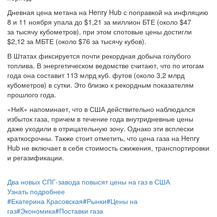
Дневная цена метана на Henry Hub с поправкой на инфляцию
8 и 11 ноября упала до $1,21 за миллион БТЕ (около $47
за тысячу кубометров), при этом спотовые цены достигли
$2,12 за МБТЕ (около $76 за тысячу кубов).
В Штатах фиксируется почти рекордная добыча голубого
топлива. В энергетическом ведомстве считают, что по итогам
года она составит 113 млрд куб. футов (около 3,2 млрд
кубометров) в сутки. Это близко к рекордным показателям
прошлого года.
«НиК» напоминает, что в США действительно наблюдался
избыток газа, причем в течение года внутридневные цены
даже уходили в отрицательную зону. Однако эти всплески
краткосрочны. Также стоит отметить, что цена газа на Henry
Hub не включает в себя стоимость сжижения, транспортировки
и регазификации.
Два новых СПГ-завода повысят цены на газ в США
Узнать подробнее
#
Екатерина Красовская
#
Рынки
#
Цены на
газ
#
Экономика
#
Поставки газа