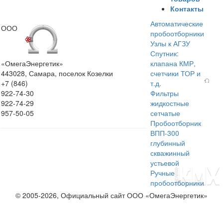
Контакты
Автоматические
ООО
пробоотборники
Узлы к АГЗУ
Спутник:
«ОмегаЭнергетик»
клапана КМР,
443028, Самара, поселок Козелки
счетчики ТОР и
+7 (846)
т.д.
922-74-30
Фильтры
922-74-29
жидкостные
957-50-05
сетчатые
Пробоотборник
ВПП-300
глубинный
скважинный
устьевой
Ручные
пробоотборники
© 2005-2026, Официальный сайт ООО «ОмегаЭнергетик»