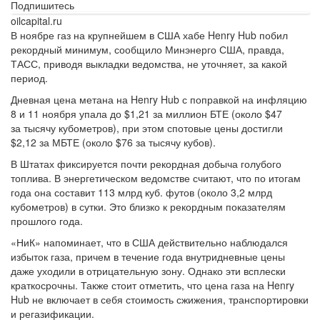
Подпишитесь
oilcapital.ru
В ноябре газ на крупнейшем в США хабе Henry Hub побил
рекордный минимум, сообщило Минэнерго США, правда,
ТАСС, приводя выкладки ведомства, не уточняет, за какой
период.
Дневная цена метана на Henry Hub с поправкой на инфляцию
8 и 11 ноября упала до $1,21 за миллион БТЕ (около $47
за тысячу кубометров), при этом спотовые цены достигли
$2,12 за МБТЕ (около $76 за тысячу кубов).
В Штатах фиксируется почти рекордная добыча голубого
топлива. В энергетическом ведомстве считают, что по итогам
года она составит 113 млрд куб. футов (около 3,2 млрд
кубометров) в сутки. Это близко к рекордным показателям
прошлого года.
«НиК» напоминает, что в США действительно наблюдался
избыток газа, причем в течение года внутридневные цены
даже уходили в отрицательную зону. Однако эти всплески
краткосрочны. Также стоит отметить, что цена газа на Henry
Hub не включает в себя стоимость сжижения, транспортировки
и регазификации.