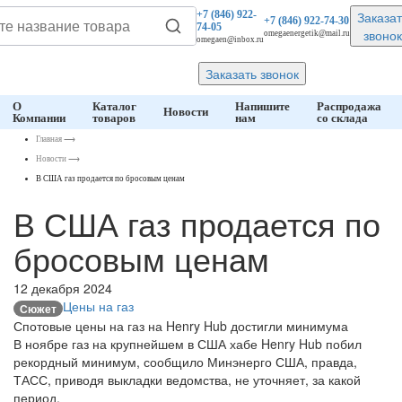
Заказат
+7 (846)
922-
+7 (846)
922-74-30
74-05
звонок
omegaenergetik@mail.ru
omegaen@inbox.ru
Заказать звонок
О
Каталог
Напишите
Распродажа
Новости
Компании
товаров
нам
со склада
Главная
⟶
Новости
⟶
В США газ продается по бросовым ценам
В США газ продается по
бросовым ценам
12 декабря 2024
Цены на газ
Сюжет
Спотовые цены на газ на Henry Hub достигли минимума
В ноябре газ на крупнейшем в США хабе Henry Hub побил
рекордный минимум, сообщило Минэнерго США, правда,
ТАСС, приводя выкладки ведомства, не уточняет, за какой
период.