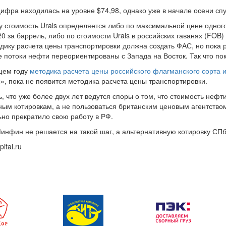
цифра находилась на уровне $74,98, однако уже в начале осени спус
у стоимость Urals определяется либо по максимальной цене одног
20 за баррель, либо по стоимости Urals в российских гаванях (FOB
дику расчета цены транспортировки должна создать ФАС, но пока р
е потоки нефти переориентированы с Запада на Восток. Так что пок
щем году
методика расчета цены российского флагманского сорта 
», пока не появится методика расчета цены транспортировки.
ь, что уже более двух лет ведутся споры о том, что стоимость не
ным котировкам, а не пользоваться британским ценовым агентством
но прекратило свою работу в РФ.
Минфин не решается на такой шаг, а альтернативную котировку 
pital.ru