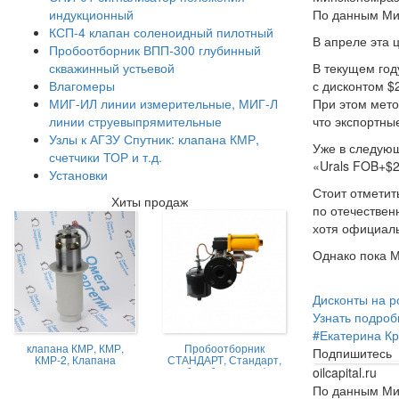
По данным Мин
индукционный
КСП-4 клапан соленоидный пилотный
В апреле эта 
Пробоотборник ВПП-300 глубинный
В текущем год
скважинный устьевой
с дисконтом $
Влагомеры
При этом мето
МИГ-ИЛ линии измерительные, МИГ-Л
что экспортны
линии струевыпрямительные
Узлы к АГЗУ Спутник: клапана КМР,
Уже в следую
счетчики ТОР и т.д.
«Urals FOB+$2
Установки
Стоит отметит
Хиты продаж
по отечествен
хотя официаль
Однако пока 
Дисконты на р
Узнать подроб
#
Екатерина Кр
клапана КМР, КМР,
Пробоотборник
Подпишитесь
КМР-2, Клапана
СТАНДАРТ, Стандарт,
oilcapital.ru
магниторегулируемые
пробоотборник нефти,
КМР жидкостной
Пробоотборник
По данным Мин
СТАНДАРТ -А