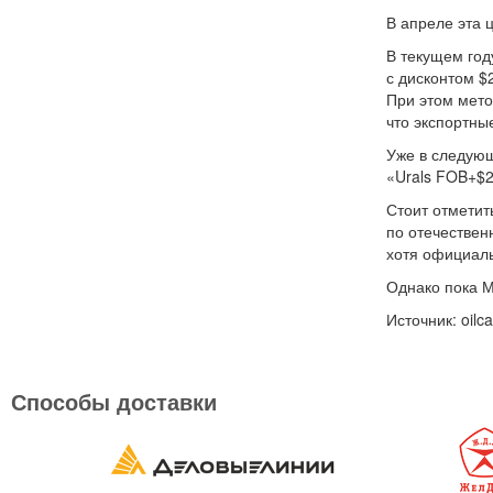
В апреле эта 
В текущем год
с дисконтом $
При этом мето
что экспортны
Уже в следую
«Urals FOB+$2
Стоит отметит
по отечествен
хотя официаль
Однако пока 
Источник: oilca
Способы доставки