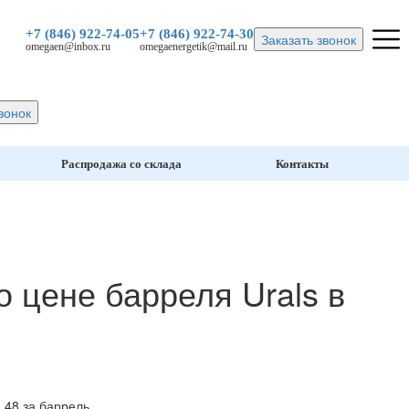
+7 (846)
922-74-05
+7 (846)
922-74-30
Заказать звонок
omegaen@inbox.ru
omegaenergetik@mail.ru
вонок
Распродажа со склада
Контакты
 цене барреля Urals в
,48 за баррель