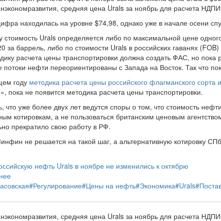
экономразвития, средняя цена Urals за ноябрь для расчета НДПИ
цифра находилась на уровне $74,98, однако уже в начале осени спус
у стоимость Urals определяется либо по максимальной цене одног
20 за баррель, либо по стоимости Urals в российских гаванях (FOB
дику расчета цены транспортировки должна создать ФАС, но пока р
е потоки нефти переориентированы с Запада на Восток. Так что пок
щем году
методика расчета цены российского флагманского сорта 
», пока не появится методика расчета цены транспортировки.
ь, что уже более двух лет ведутся споры о том, что стоимость не
ным котировкам, а не пользоваться британским ценовым агентством
но прекратило свою работу в РФ.
Минфин не решается на такой шаг, а альтернативную котировку 
оссийскую нефть Urals в ноябре не изменились к октябрю
нее
асовская
#
Регулирование
#
Цены на нефть
#
Экономика
#
Urals
#
Поста
экономразвития, средняя цена Urals за ноябрь для расчета НДПИ