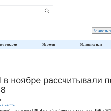
Заказать з
лог товаров
Новости
Напишите нам
в ноябре рассчитывали по
48
4
на нефть
ития: Для расчета НДПИ в ноябре была заложена цена Urals в $63