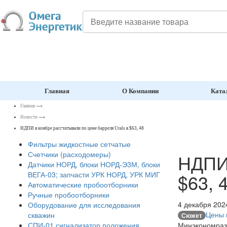
Главная
О Компании
Ката
Главная
⟶
Новости
⟶
НДПИ в ноябре рассчитывали по цене барреля Urals в $63, 48
Фильтры жидкостные сетчатые
Счетчики (расходомеры)
НДПИ 
Датчики НОРД, блоки НОРД-Э3М, блоки
$63, 
ВЕГА-03; запчасти УРК НОРД, УРК МИГ
Автоматические пробоотборники
Ручные пробоотборники
4 декабря 202
Оборудование для исследования
Цены 
скважин
Сюжет
Минэкономразв
СПИ-01 сигнализатор положения