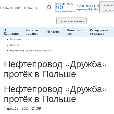
Заказат
+7 (846)
922-
+7 (846)
922-74-30
74-05
звонок
omegaenergetik@mail.ru
omegaen@inbox.ru
Заказать звонок
О
Каталог
Напишите
Распродажа
Новости
Компании
товаров
нам
со склада
Главная
⟶
Новости
⟶
Нефтепровод «Дружба» протёк в Польше
Нефтепровод «Дружба»
протёк в Польше
Нефтепровод «Дружба»
протёк в Польше
1 декабря 2024, 21:09