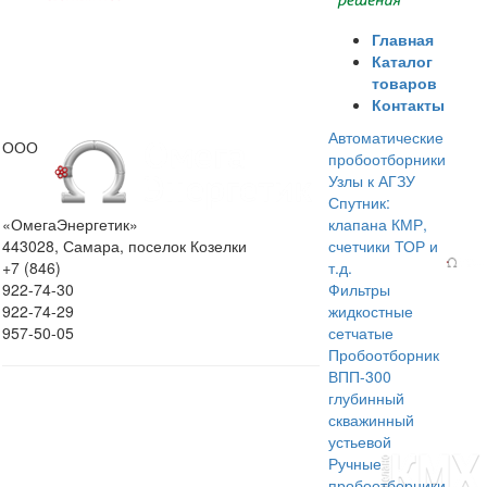
Главная
Каталог
товаров
Контакты
Автоматические
ООО
пробоотборники
Узлы к АГЗУ
Спутник:
«ОмегаЭнергетик»
клапана КМР,
443028, Самара, поселок Козелки
счетчики ТОР и
+7 (846)
т.д.
922-74-30
Фильтры
922-74-29
жидкостные
957-50-05
сетчатые
Пробоотборник
ВПП-300
глубинный
скважинный
устьевой
Ручные
пробоотборники