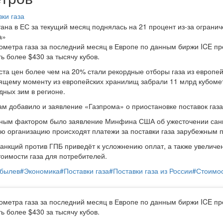
ки газа
ана в ЕС за текущий месяц поднялась на 21 процент из-за огранич
а»
ометра газа за последний месяц в Европе по данным биржи ICE пре
ь более $430 за тысячу кубов.
та цен более чем на 20% стали рекордные отборы газа из европе
оящему моменту из европейских хранилищ забрали 11 млрд кубомет
дных зим в регионе.
м добавило и заявление «Газпрома» о приостановке поставок газ
ным фактором было заявление Минфина США об ужесточении санкц
ю организацию происходят платежи за поставки газа зарубежным п
анкций против ГПБ приведёт к усложнению оплат, а также увеличен
тоимости газа для потребителей.
былев
#
Экономика
#
Поставки газа
#
Поставки газа из России
#
Стоимос
ометра газа за последний месяц в Европе по данным биржи ICE пре
ь более $430 за тысячу кубов.