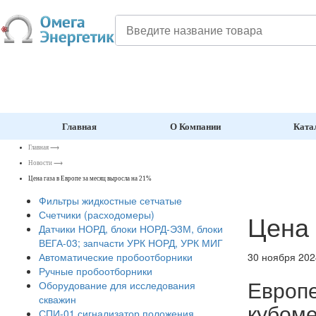
Главная
О Компании
Ката
Главная
⟶
Новости
⟶
Цена газа в Европе за месяц выросла на 21%
Фильтры жидкостные сетчатые
Счетчики (расходомеры)
Цена 
Датчики НОРД, блоки НОРД-Э3М, блоки
ВЕГА-03; запчасти УРК НОРД, УРК МИГ
30 ноября 202
Автоматические пробоотборники
Ручные пробоотборники
Европе
Оборудование для исследования
скважин
кубом
СПИ-01 сигнализатор положения