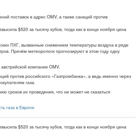
ений поставок в адрес OMV, а также санкций против
высила $520 за тысячу кубов, тогда как в конце ноября цена
йских ПХГ, вызванные снижением температуры воздуха в ряде
ров. Причём метеорологи прогнозируют в этом году одну
а австрийской компании OMV.
ий против российского «Газпромбанка», а ведь именно через
окупателям газа.
ию сроков их проведения, что не может не сказаться
ть газа в Европе
высила $520 за тысячу кубов, тогда как в конце ноября цена