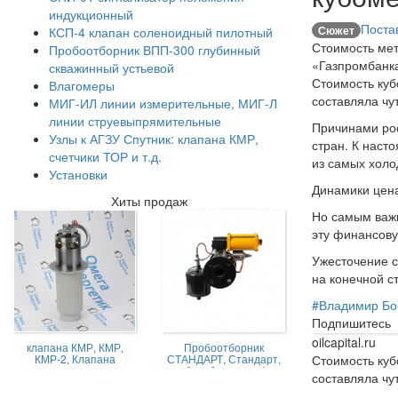
индукционный
Постав
Сюжет
КСП-4 клапан соленоидный пилотный
Стоимость мет
Пробоотборник ВПП-300 глубинный
«Газпромбанк
скважинный устьевой
Стоимость куб
Влагомеры
составляла чут
МИГ-ИЛ линии измерительные, МИГ-Л
линии струевыпрямительные
Причинами рос
Узлы к АГЗУ Спутник: клапана КМР,
стран. К наст
счетчики ТОР и т.д.
из самых холо
Установки
Динамики цена
Хиты продаж
Но самым важ
эту финансову
Ужесточение с
на конечной с
#
Владимир Бо
Подпишитесь
oilcapital.ru
клапана КМР, КМР,
Пробоотборник
Стоимость куб
КМР-2, Клапана
СТАНДАРТ, Стандарт,
магниторегулируемые
пробоотборник нефти,
составляла чут
КМР жидкостной
Пробоотборник
СТАНДАРТ -А