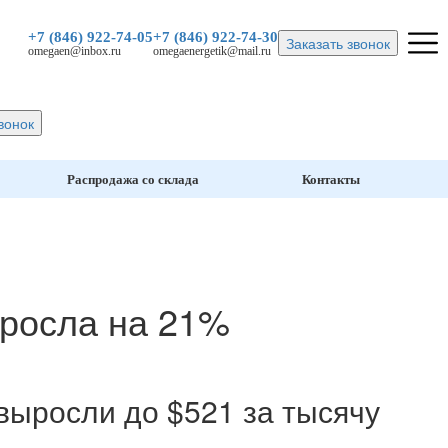
+7 (846)
922-74-05
+7 (846)
922-74-30
Заказать звонок
omegaen@inbox.ru
omegaenergetik@mail.ru
вонок
Распродажа со склада
Контакты
ыросла на 21%
выросли до $521 за тысячу