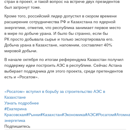
стран в проект, и такой вопрос на встрече двух президентов
был затронут тоже.
Кроме того, российский лидер допустил в скором времени
расширение сотрудничества РФ и Казахстана по ядерной
энергетике, отметив, что республика занимает первое место
в мире по добыче урана. И было бы странно, если бы
РК просто добывала сырье и только экспортировала его.
Добыча урана в Казахстане, напомним, составляет 40%
мировой добычи.
В начале октября по итогам референдума Казахстан получил
поддержку идеи построить АЭС в республике. Сейчас Астана
выбирает подрядчика для этого проекта, среди претендентов
есть и «Росатом».
«Росатом» вступил в борьбу за строительство АЭС в
Казахстане
Узнать подробнее
#
Екатерина
Красовская
#
Рынки
#
Казахстан
#
Экономика
#
АЭС
#
Росатом
#
Атомн
энергетика
Подпишитесь