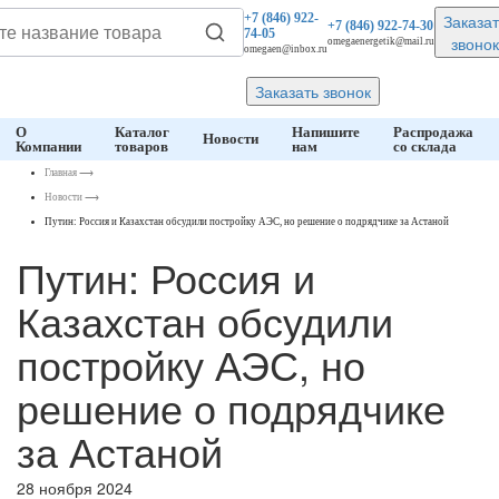
Заказат
+7 (846)
922-
+7 (846)
922-74-30
74-05
звонок
omegaenergetik@mail.ru
omegaen@inbox.ru
Заказать звонок
О
Каталог
Напишите
Распродажа
Новости
Компании
товаров
нам
со склада
Главная
⟶
Новости
⟶
Путин: Россия и Казахстан обсудили постройку АЭС, но решение о подрядчике за Астаной
Путин: Россия и
Казахстан обсудили
постройку АЭС, но
решение о подрядчике
за Астаной
28 ноября 2024