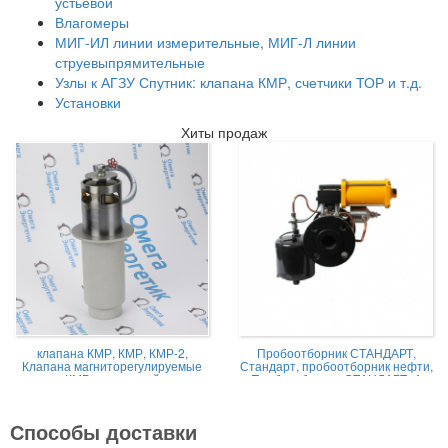
устьевой
Влагомеры
МИГ-ИЛ линии измерительные, МИГ-Л линии
струевыпрямительные
Узлы к АГЗУ Спутник: клапана КМР, счетчики ТОР и т.д.
Установки
Хиты продаж
клапана КМР, КМР, КМР-2,
Пробоотборник СТАНДАРТ,
Клапана магниторегулируемые
Стандарт, пробоотборник нефти,
КМР жидкостной
Пробоотборник СТАНДАРТ -А
Способы доставки