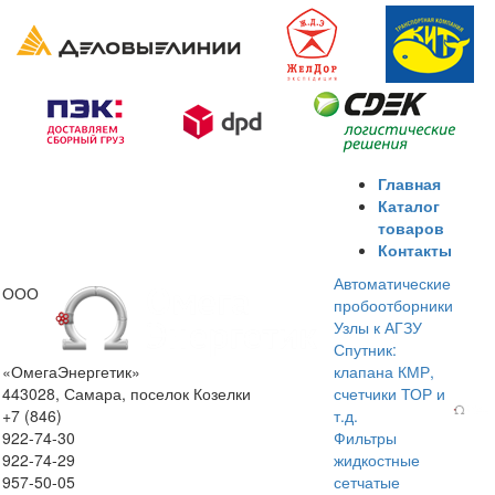
Главная
Каталог
товаров
Контакты
Автоматические
ООО
пробоотборники
Узлы к АГЗУ
Спутник:
«ОмегаЭнергетик»
клапана КМР,
443028, Самара, поселок Козелки
счетчики ТОР и
+7 (846)
т.д.
922-74-30
Фильтры
922-74-29
жидкостные
957-50-05
сетчатые