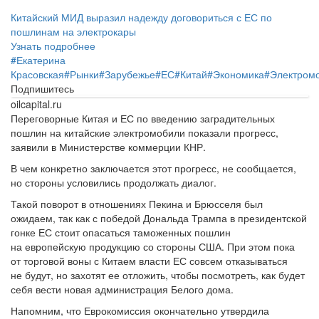
Китайский МИД выразил надежду договориться с ЕС по
пошлинам на электрокары
Узнать подробнее
#
Екатерина
Красовская
#
Рынки
#
Зарубежье
#
ЕС
#
Китай
#
Экономика
#
Электром
Подпишитесь
oilcapital.ru
Переговорные Китая и ЕС по введению заградительных
пошлин на китайские электромобили показали прогресс,
заявили в Министерстве коммерции КНР.
В чем конкретно заключается этот прогресс, не сообщается,
но стороны условились продолжать диалог.
Такой поворот в отношениях Пекина и Брюсселя был
ожидаем, так как с победой Дональда Трампа в президентской
гонке ЕС стоит опасаться таможенных пошлин
на европейскую продукцию со стороны США. При этом пока
от торговой воны с Китаем власти ЕС совсем отказываться
не будут, но захотят ее отложить, чтобы посмотреть, как будет
себя вести новая администрация Белого дома.
Напомним, что Еврокомиссия окончательно утвердила