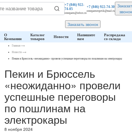
Заказат
+7 (846)
922-
+7 (846)
922-74-30
74-05
звонок
omegaenergetik@mail.ru
omegaen@inbox.ru
Заказать звонок
О
Каталог
Напишите
Распродажа
Новости
Компании
товаров
нам
со склада
Главная
⟶
Новости
⟶
Пекин и Брюссель «неожиданно» провели успешные переговоры по пошлинам на электрокары
Пекин и Брюссель
«неожиданно» провели
успешные переговоры
по пошлинам на
электрокары
8 ноября 2024