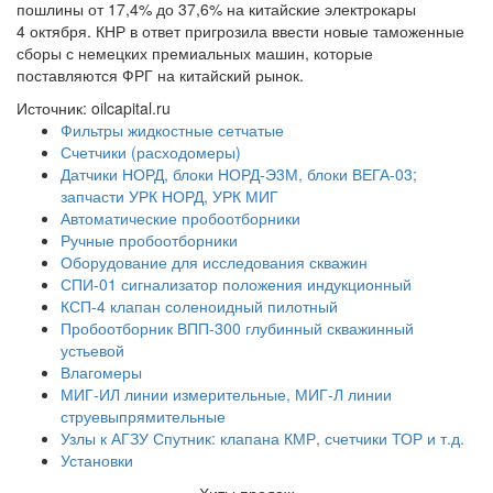
пошлины от 17,4% до 37,6% на китайские электрокары
4 октября. КНР в ответ пригрозила ввести новые таможенные
сборы с немецких премиальных машин, которые
поставляются ФРГ на китайский рынок.
Источник: oilcapital.ru
Фильтры жидкостные сетчатые
Счетчики (расходомеры)
Датчики НОРД, блоки НОРД-Э3М, блоки ВЕГА-03;
запчасти УРК НОРД, УРК МИГ
Автоматические пробоотборники
Ручные пробоотборники
Оборудование для исследования скважин
СПИ-01 сигнализатор положения индукционный
КСП-4 клапан соленоидный пилотный
Пробоотборник ВПП-300 глубинный скважинный
устьевой
Влагомеры
МИГ-ИЛ линии измерительные, МИГ-Л линии
струевыпрямительные
Узлы к АГЗУ Спутник: клапана КМР, счетчики ТОР и т.д.
Установки
Хиты продаж