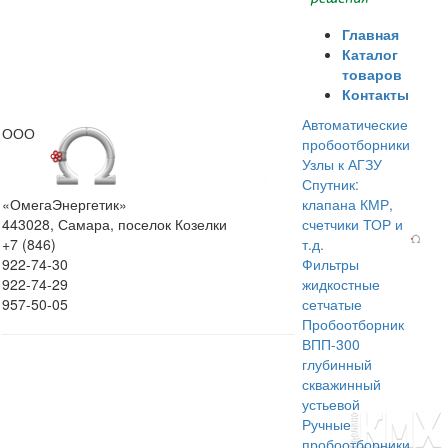
Главная
Каталог
товаров
Контакты
Автоматические
ООО
пробоотборники
Узлы к АГЗУ
Спутник:
«ОмегаЭнергетик»
клапана КМР,
443028, Самара, поселок Козелки
счетчики ТОР и
+7 (846)
т.д.
922-74-30
Фильтры
922-74-29
жидкостные
957-50-05
сетчатые
Пробоотборник
ВПП-300
глубинный
скважинный
устьевой
Ручные
пробоотборники