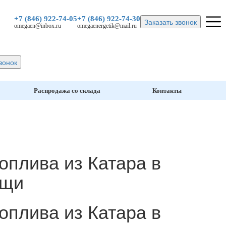
+7 (846)
922-74-05
+7 (846)
922-74-30
Заказать звонок
omegaen@inbox.ru
omegaenergetik@mail.ru
вонок
Распродажа со склада
Контакты
оплива из Катара в
ощи
оплива из Катара в