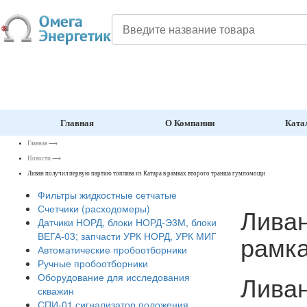
Главная
О Компании
Ката
Главная
⟶
Новости
⟶
Ливан получил первую партию топлива из Катара в рамках второго транша гумпомощи
Фильтры жидкостные сетчатые
Счетчики (расходомеры)
Ливан
Датчики НОРД, блоки НОРД-Э3М, блоки
рамка
ВЕГА-03; запчасти УРК НОРД, УРК МИГ
Автоматические пробоотборники
Ручные пробоотборники
Ливан
Оборудование для исследования
скважин
СПИ-01 сигнализатор положения