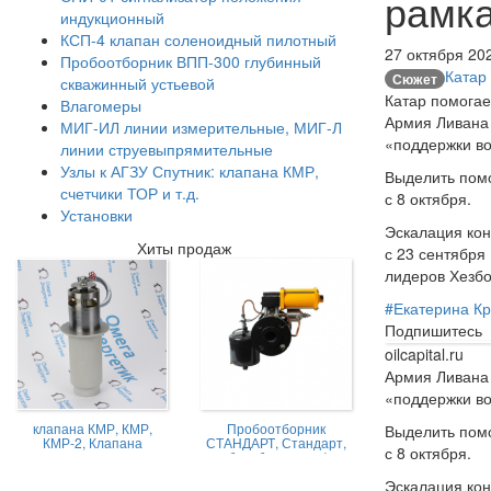
рамка
индукционный
КСП-4 клапан соленоидный пилотный
27 октября 202
Пробоотборник ВПП-300 глубинный
Катар
Сюжет
скважинный устьевой
Катар помогае
Влагомеры
Армия Ливана 
МИГ-ИЛ линии измерительные, МИГ-Л
«поддержки во
линии струевыпрямительные
Узлы к АГЗУ Спутник: клапана КМР,
Выделить помо
счетчики ТОР и т.д.
с 8 октября.
Установки
Эскалация кон
Хиты продаж
с 23 сентября
лидеров Хезбо
#
Екатерина Кр
Подпишитесь
oilcapital.ru
Армия Ливана 
«поддержки во
клапана КМР, КМР,
Пробоотборник
Выделить помо
КМР-2, Клапана
СТАНДАРТ, Стандарт,
с 8 октября.
магниторегулируемые
пробоотборник нефти,
КМР жидкостной
Пробоотборник
Эскалация кон
СТАНДАРТ -А