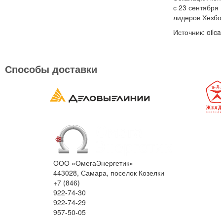
с 23 сентября
лидеров Хезбо
Источник: oilca
Способы доставки
ООО «ОмегаЭнергетик»
443028, Самара, поселок Козелки
+7 (846)
922-74-30
922-74-29
957-50-05