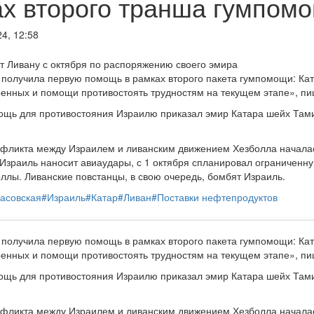
х второго транша гумпом
4, 12:58
т Ливану с октября по распоряжению своего эмира
получила первую помощь в рамках второго пакета гумпомощи: Кат
енных и помощи противостоять трудностям на текущем этапе», пи
щь для противостояния Израилю приказал эмир Катара шейх Тамим
фликта между Израилем и ливанским движением Хезболла началась
 Израиль наносит авиаудары, с 1 октября спланировал ограниченн
ллы. Ливанские повстанцы, в свою очередь, бомбят Израиль.
асовская
#
Израиль
#
Катар
#
Ливан
#
Поставки нефтепродуктов
получила первую помощь в рамках второго пакета гумпомощи: Кат
енных и помощи противостоять трудностям на текущем этапе», пи
щь для противостояния Израилю приказал эмир Катара шейх Тамим
фликта между Израилем и ливанским движением Хезболла началась