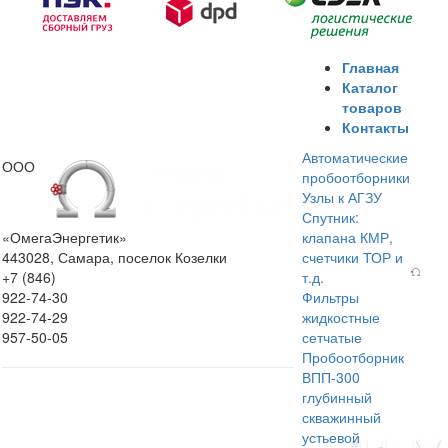
Главная
Каталог
товаров
Контакты
Автоматические
ООО
пробоотборники
Узлы к АГЗУ
Спутник:
«ОмегаЭнергетик»
клапана КМР,
443028, Самара, поселок Козелки
счетчики ТОР и
+7 (846)
т.д.
922-74-30
Фильтры
922-74-29
жидкостные
957-50-05
сетчатые
Пробоотборник
ВПП-300
глубинный
скважинный
устьевой