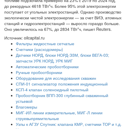
топливе подскочила примерно на 23% с 2019 по 2024 год,
до рекордных 4618 ТВт*ч. Более 95% этой электроэнергии
поступает от угольных электростанций. Однако производство
экологически чистой электроэнергии — за счет ВИЭ, атомных
станций и гидроэлектростанций — выросло гораздо больше.
Оно увеличилось на 67%, до 2834 ТВт*ч, пишет Reuters.
Источник: oilcapital.ru
Фильтры жидкостные сетчатые
Счетчики (расходомеры)
Датчики НОРД, блоки НОРД-Э3М, блоки ВЕГА-03;
запчасти УРК НОРД, УРК МИГ
Автоматические пробоотборники
Ручные пробоотборники
Оборудование для исследования скважин
СПИ-01 сигнализатор положения индукционный
КСП-4 клапан соленоидный пилотный
Пробоотборник ВПП-300 глубинный скважинный
устьевой
Влагомеры
МИГ-ИЛ линии измерительные, МИГ-Л линии
струевыпрямительные
Узлы к АГЗУ Спутник: клапана КМР, счетчики ТОР и т.д.