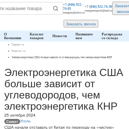
Заказат
+7 (846)
922-
+7 (846)
922-74-30
74-05
звонок
omegaenergetik@mail.ru
omegaen@inbox.ru
Заказать звонок
О
Каталог
Напишите
Распродажа
Новости
Компании
товаров
нам
со склада
Главная
⟶
Новости
⟶
Электроэнергетика США больше зависит от углеводородов, чем электроэнергетика КНР
Электроэнергетика США
больше зависит от
углеводородов, чем
электроэнергетика КНР
25 октября 2024
Уголь
Сюжет
США начали отставать от Китая по переходу на «чистую»