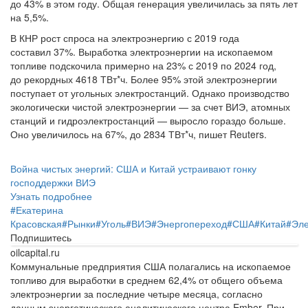
до 43% в этом году. Общая генерация увеличилась за пять лет
на 5,5%.
В КНР рост спроса на электроэнергию с 2019 года
составил 37%. Выработка электроэнергии на ископаемом
топливе подскочила примерно на 23% с 2019 по 2024 год,
до рекордных 4618 ТВт*ч. Более 95% этой электроэнергии
поступает от угольных электростанций. Однако производство
экологически чистой электроэнергии — за счет ВИЭ, атомных
станций и гидроэлектростанций — выросло гораздо больше.
Оно увеличилось на 67%, до 2834 ТВт*ч, пишет Reuters.
Война чистых энергий: США и Китай устраивают гонку
господдержки ВИЭ
Узнать подробнее
#
Екатерина
Красовская
#
Рынки
#
Уголь
#
ВИЭ
#
Энергопереход
#
США
#
Китай
#
Эле
Подпишитесь
oilcapital.ru
Коммунальные предприятия США полагались на ископаемое
топливо для выработки в среднем 62,4% от общего объема
электроэнергии за последние четыре месяца, согласно
данным энергетического аналитического центра Ember. При