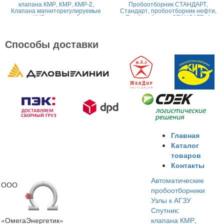
клапана КМР, КМР, КМР-2,
Пробоотборник СТАНДАРТ,
Клапана магниторегулируемые
Стандарт, пробоотборник нефти,
КМР жидкостной
Пробоотборник СТАНДАРТ -А
Способы доставки
Главная
Каталог
товаров
Контакты
Автоматические
ООО
пробоотборники
Узлы к АГЗУ
Спутник:
«ОмегаЭнергетик»
клапана КМР,