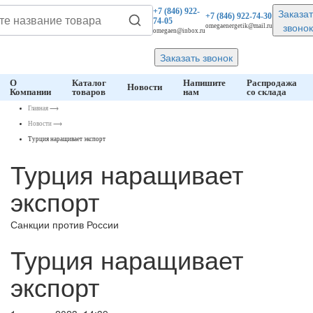
Заказат
+7 (846)
922-
+7 (846)
922-74-30
74-05
звонок
omegaenergetik@mail.ru
omegaen@inbox.ru
Заказать звонок
О
Каталог
Напишите
Распродажа
Новости
Компании
товаров
нам
со склада
Главная
⟶
Новости
⟶
Турция наращивает экспорт
Турция наращивает
экспорт
Санкции против России
Турция наращивает
экспорт