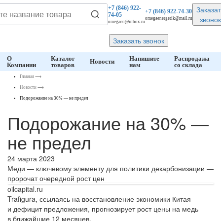
Заказат
+7 (846)
922-
+7 (846)
922-74-30
74-05
звонок
omegaenergetik@mail.ru
omegaen@inbox.ru
Заказать звонок
О
Каталог
Напишите
Распродажа
Новости
Компании
товаров
нам
со склада
Главная
⟶
Новости
⟶
Подорожание на 30% — не предел
Подорожание на 30% —
не предел
24 марта 2023
Меди — ключевому элементу для политики декарбонизации —
пророчат очередной рост цен
oilcapital.ru
Trafigura, ссылаясь на восстановление экономики Китая
и дефицит предложения, прогнозирует рост цены на медь
в ближайшие 12 месяцев.