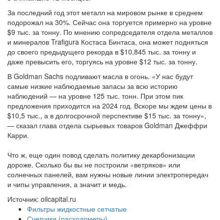
За последний год этот металл на мировом рынке в среднем
подорожал на 30%. Сейчас она торгуется примерно на уровне
$9 тыс. за тонну. По мнению сопредседателя отдела металлов
и минералов Trafigura Костаса Бинтаса, она может подняться
до своего предыдущего рекорда в $10,845 тыс. за тонну и
даже превысить его, торгуясь на уровне $12 тыс. за тонну.
В Goldman Sachs подливают масла в огонь. «У нас будут
самые низкие наблюдаемые запасы за всю историю
наблюдений — на уровне 125 тыс. тонн. При этом пик
предложения приходится на 2024 год. Вскоре мы ждем цены в
$10,5 тыс., а в долгосрочной перспективе $15 тыс. за тонну»,
— сказал глава отдела сырьевых товаров Goldman Джеффри
Карри.
Что ж, еще один повод сделать политику декарбонизации
дороже. Сколько бы вы не построили «ветряков» или
солнечных панелей, вам нужны новые линии электропередач
и чипы управления, а значит и медь.
Источник: oilcapital.ru
Фильтры жидкостные сетчатые
Счетчики (расходомеры)