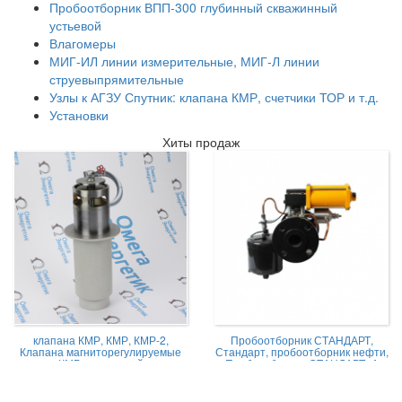
Пробоотборник ВПП-300 глубинный скважинный
устьевой
Влагомеры
МИГ-ИЛ линии измерительные, МИГ-Л линии
струевыпрямительные
Узлы к АГЗУ Спутник: клапана КМР, счетчики ТОР и т.д.
Установки
Хиты продаж
клапана КМР, КМР, КМР-2,
Пробоотборник СТАНДАРТ,
Клапана магниторегулируемые
Стандарт, пробоотборник нефти,
КМР жидкостной
Пробоотборник СТАНДАРТ -А