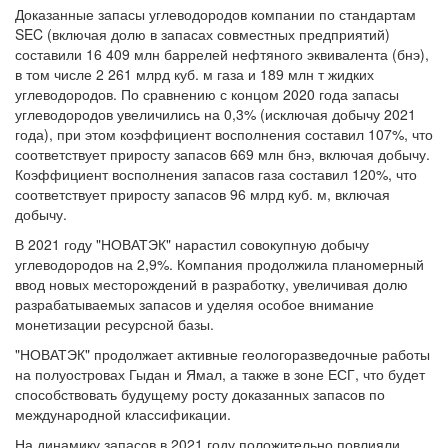
Доказанные запасы углеводородов компании по стандартам
SEC (включая долю в запасах совместных предприятий)
составили 16 409 млн баррелей нефтяного эквивалента (бнэ),
в том числе 2 261 млрд куб. м газа и 189 млн т жидких
углеводородов. По сравнению с концом 2020 года запасы
углеводородов увеличились на 0,3% (исключая добычу 2021
года), при этом коэффициент восполнения составил 107%, что
соответствует приросту запасов 669 млн бнэ, включая добычу.
Коэффициент восполнения запасов газа составил 120%, что
соответствует приросту запасов 96 млрд куб. м, включая
добычу.
В 2021 году "НОВАТЭК" нарастил совокупную добычу
углеводородов на 2,9%. Компания продолжила планомерный
ввод новых месторождений в разработку, увеличивая долю
разрабатываемых запасов и уделяя особое внимание
монетизации ресурсной базы.
"НОВАТЭК" продолжает активные геологоразведочные работы
на полуостровах Гыдан и Ямал, а также в зоне ЕСГ, что будет
способствовать будущему росту доказанных запасов по
международной классификации.
На динамику запасов в 2021 году положительно повлияли