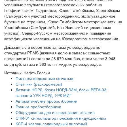
успешные результаты геологоразведочных работ на
Геофизическом, Гыданском, Южно-Тамбейском, Уренгойском
(Самбургский участок) месторождениях, эксплуатационное
бурение на Утреннем, Южно-Тамбейском месторождениях, на
Уренгойском (Самбургский, Ево-Яхинский лицензионные
участки), Северо-Русском месторождениях и повышение
коэффициента извлечения на Юрхаровском месторождении.
Доказанные и вероятные запасы углеводородов по
стандартам PRMS (включая долю в запасах совместных
предприятий) составили 28 970 млн бнэ, в том числе 3 948
млрд куб. м газа и 363 млн т жидких углеводородов.
Источник: Нефть России
Фильтры жидкостные сетчатые
Счетчики (расходомеры)
Датчики НОРД, блоки НОРД-Э3М, блоки ВЕГА-03;
запчасти УРК НОРД, УРК МИГ
Автоматические пробоотборники
Ручные пробоотборники
Оборудование для исследования скважин
СПИ-01 сигнализатор положения индукционный
КСП-4 клапан соленоидный пилотный