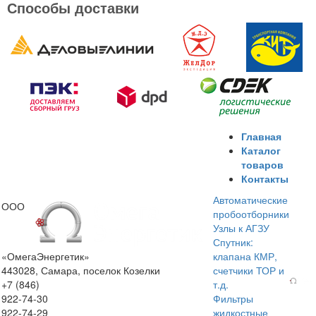
Способы доставки
Главная
Каталог
товаров
Контакты
Автоматические
ООО
пробоотборники
Узлы к АГЗУ
Спутник:
«ОмегаЭнергетик»
клапана КМР,
443028, Самара, поселок Козелки
счетчики ТОР и
+7 (846)
т.д.
922-74-30
Фильтры
922-74-29
жидкостные