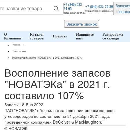
Заказат
+7 (846)
922-
+7 (846)
922-74-30
74-05
звонок
omegaenergetik@mail.ru
omegaen@inbox.ru
Заказать звонок
О
Каталог
Напишите
Распродажа
Новости
Компании
товаров
нам
со склада
Главная
⟶
Новости
⟶
Восполнение запасов "НОВАТЭКа" в 2021 г. составило 107%
Восполнение запасов
"НОВАТЭКа" в 2021 г.
составило 107%
Запасы
18 Янв 2022
ПАО "НОВАТЭК" объявило о завершении оценки запасов
углеводородов по состоянию на 31 декабря 2021 года,
проведённой компанией DeGolyer & MacNaughton.
© НОВАТЭК