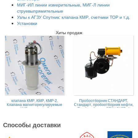
МИГ-ИЛ линии измерительные, МИГ-Л линии
струевыпрямительные
Узлы к АГЗУ Спутник: клапана КМР, счетчики ТОР и т.д.
Установки
Хиты продаж
клапана КМР, КМР, КМР-2,
Пробоотборник СТАНДАРТ,
Клапана магниторегулируемые
Стандарт, пробоотборник нефти,
КМР жидкостной
Пробоотборник СТАНДАРТ -А
Способы доставки