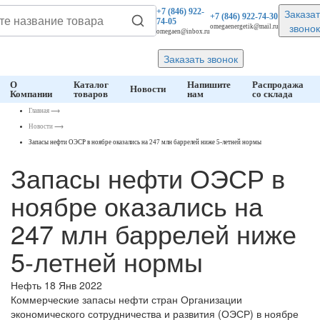
Заказат
+7 (846)
922-
+7 (846)
922-74-30
74-05
звонок
omegaenergetik@mail.ru
omegaen@inbox.ru
Заказать звонок
О
Каталог
Напишите
Распродажа
Новости
Компании
товаров
нам
со склада
Главная
⟶
Новости
⟶
Запасы нефти ОЭСР в ноябре оказались на 247 млн баррелей ниже 5-летней нормы
Запасы нефти ОЭСР в
ноябре оказались на
247 млн баррелей ниже
5-летней нормы
Нефть
18 Янв 2022
Коммерческие запасы нефти стран Организации
экономического сотрудничества и развития (ОЭСР) в ноябре