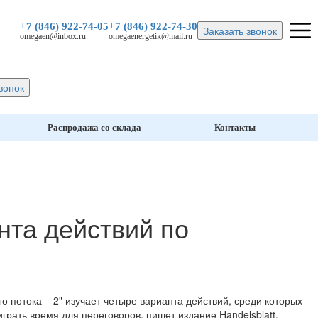
+7 (846)
922-74-05
+7 (846)
922-74-30
Заказать звонок
omegaen@inbox.ru
omegaenergetik@mail.ru
вонок
Распродажа со склада
Контакты
нта действий по
 потока – 2" изучает четыре варианта действий, среди которых
рать время для переговоров, пишет издание Handelsblatt.