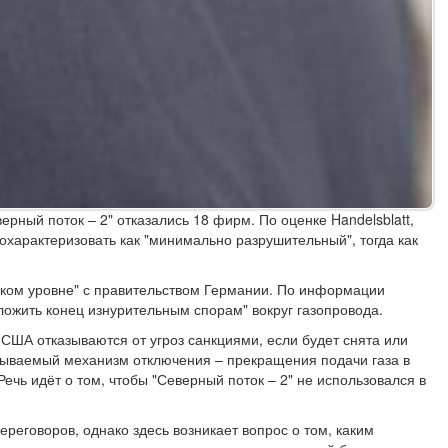
ерный поток – 2" отказались 18 фирм. По оценке Handelsblatt,
характеризовать как "минимально разрушительный", тогда как
оком уровне" с правительством Германии. По информации
оложить конец изнурительным спорам" вокруг газопровода.
США отказываются от угроз санкциями, если будет снята или
азываемый механизм отключения – прекращения подачи газа в
ечь идёт о том, чтобы "Северный поток – 2" не использовался в
реговоров, однако здесь возникает вопрос о том, каким