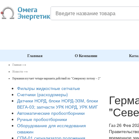
Главная
О Компании
Ката
Главная
⟶
Новости
⟶
Германия изучает четыре варианта действий по "Северному потоку – 2"
Фильтры жидкостные сетчатые
Счетчики (расходомеры)
Герма
Датчики НОРД, блоки НОРД-Э3М, блоки
"Севе
ВЕГА-03; запчасти УРК НОРД, УРК МИГ
Автоматические пробоотборники
Ручные пробоотборники
Газ
26 Фев 20
Оборудование для исследования
Правительство
скважин
временное зам
СПИ-01 сигнализатор положения