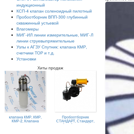
индукционный
КСП-4 клапан соленоидный пилотный
Пробоотборник ВПП-300 глубинный
скважинный устьевой
Влагомеры
МИГ-ИЛ линии измерительные, МИГ-Л
линии струевыпрямительные
Узлы к АГЗУ Спутник: клапана КМР,
счетчики ТОР и т.д.
Установки
Хиты продаж
клапана КМР, КМР,
Пробоотборник
КМР-2, Клапана
СТАНДАРТ, Стандарт,
магниторегулируемые
пробоотборник нефти,
КМР жидкостной
Пробоотборник
СТАНДАРТ -А