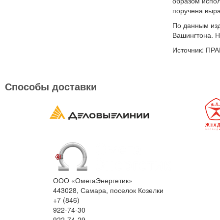
образом испол
поручена выра
По данным изд
Вашингтона. Н
Источник: ПР
Способы доставки
ООО «ОмегаЭнергетик»
443028, Самара, поселок Козелки
+7 (846)
922-74-30
922-74-29