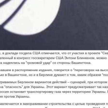
, в докладе госдепа США отмечается, что от участия в проекте "Сев
вленный в конгресс госсекретарем США Энтони Блинкеном, можно о
та надеялись на "громовой удар" со стороны Вашингтона.
павшем в распоряжение издания, говорится о "переговорах на выс
лько в Вашингтоне, но и в Берлине думают о том, каким образом "п
риваемых Берлином вариантов действий – сценарий, при котором 
на "опасность" для Украины. Этот вариант предусматривает так н
Россия остановит транспортировку газа через территорию Украины. Р
ия против Украины.
заключается в замораживании строительства с целью проведения пе