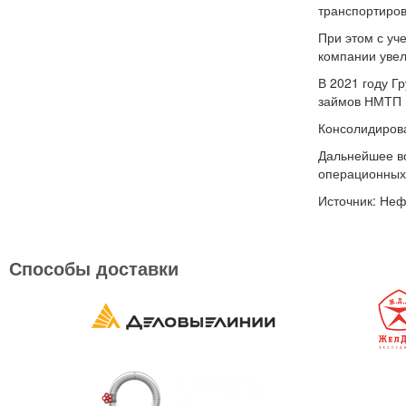
транспортиров
При этом с уч
компании увел
В 2021 году Г
займов НМТП н
Консолидирова
Дальнейшее во
операционных
Источник: Неф
Способы доставки