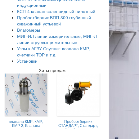
индукционный
КСП-4 клапан соленоидный пилотный
Пробоотборник ВПП-300 глубинный
скважинный устьевой
Влагомеры
МИГ-ИЛ линии измерительные, МИГ-Л
линии струевыпрямительные
Узлы к АГЗУ Спутник: клапана КМР,
счетчики ТОР и т.д.
Установки
Хиты продаж
клапана КМР, КМР,
Пробоотборник
КМР-2, Клапана
СТАНДАРТ, Стандарт,
магниторегулируемые
пробоотборник нефти,
КМР жидкостной
Пробоотборник
СТАНДАРТ -А