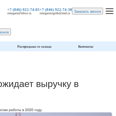
+7 (846)
922-74-05
+7 (846)
922-74-30
Заказать звонок
omegaen@inbox.ru
omegaenergetik@mail.ru
вонок
Распродажа со склада
Контакты
 ожидает выручку в
гам работы в 2020 году.