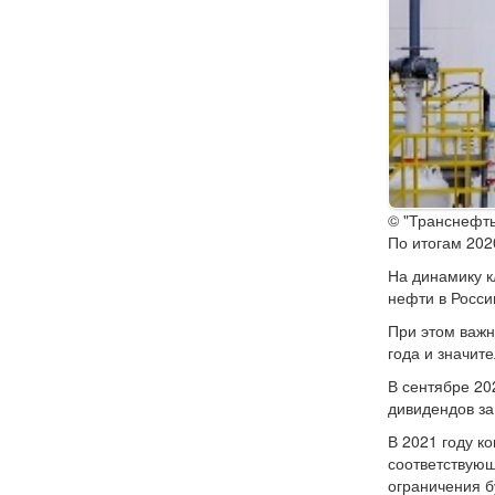
© "Транснефть
По итогам 202
На динамику 
нефти в Росси
При этом важн
года и значит
В сентябре 20
дивидендов за
В 2021 году к
соответствующ
ограничения б