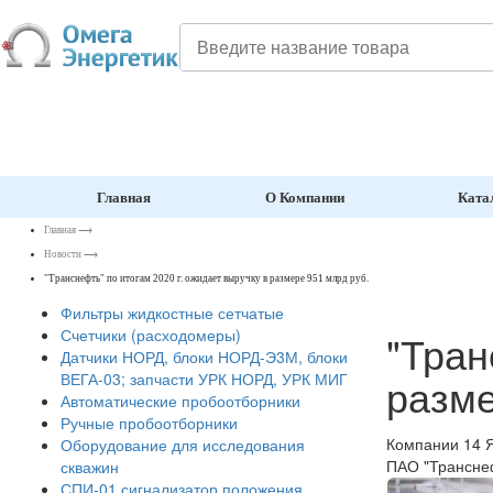
Главная
О Компании
Ката
Главная
⟶
Новости
⟶
"Транснефть" по итогам 2020 г. ожидает выручку в размере 951 млрд руб.
Фильтры жидкостные сетчатые
Счетчики (расходомеры)
"Тран
Датчики НОРД, блоки НОРД-Э3М, блоки
разме
ВЕГА-03; запчасти УРК НОРД, УРК МИГ
Автоматические пробоотборники
Ручные пробоотборники
Компании
14 
Оборудование для исследования
ПАО "Транснеф
скважин
СПИ-01 сигнализатор положения