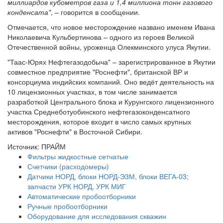
миллиардов кубометров газа и 1,4 миллиона тонн газового
конденсата"
, – говорится в сообщении.
Отмечается, что новое месторождение названо именем Ивана
Николаевича Кульбертинова – одного из героев Великой
Отечественной войны, уроженца Олекминского улуса Якутии.
"Таас-Юрях Нефтегазодобыча" – зарегистрированное в Якутии
совместное предприятие "Роснефти", британской ВР и
консорциума индийских компаний. Оно ведёт деятельность на
10 лицензионных участках, в том числе занимается
разработкой Центрального блока и Курунгского лицензионного
участка Среднеботуобинского нефтегазоконденсатного
месторождения, которое входит в число самых крупных
активов "Роснефти" в Восточной Сибири.
Источник: ПРАЙМ
Фильтры жидкостные сетчатые
Счетчики (расходомеры)
Датчики НОРД, блоки НОРД-Э3М, блоки ВЕГА-03;
запчасти УРК НОРД, УРК МИГ
Автоматические пробоотборники
Ручные пробоотборники
Оборудование для исследования скважин