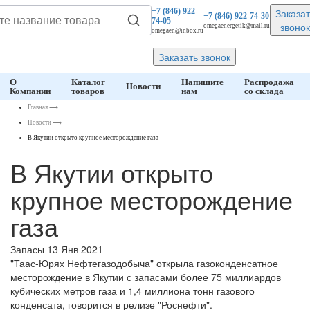
Заказат
+7 (846)
922-
+7 (846)
922-74-30
74-05
звонок
omegaenergetik@mail.ru
omegaen@inbox.ru
Заказать звонок
О
Каталог
Напишите
Распродажа
Новости
Компании
товаров
нам
со склада
Главная
⟶
Новости
⟶
В Якутии открыто крупное месторождение газа
В Якутии открыто
крупное месторождение
газа
Запасы
13 Янв 2021
"Таас-Юрях Нефтегазодобыча" открыла газоконденсатное
месторождение в Якутии с запасами более 75 миллиардов
кубических метров газа и 1,4 миллиона тонн газового
конденсата, говорится в релизе "Роснефти".