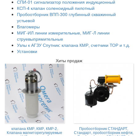
СПИ-01 сигнализатор положения индукционный
КСП-4 клапан соленоидный пилотный
Пробоотборник ВПП-300 глубинный скважинный
устьевой
Влагомеры
МИГ-ИЛ линии измерительные, МИГ-Л линии
струевыпрямительные
Узлы к АГЗУ Спутник: клапана КМР, счетчики ТОР и т.д.
Установки
Хиты продаж
клапана КМР, КМР, КМР-2,
Пробоотборник СТАНДАРТ,
Клапана магниторегулируемые
Стандарт, пробоотборник нефти,
КМР жидкостной
Пробоотборник СТАНДАРТ -А