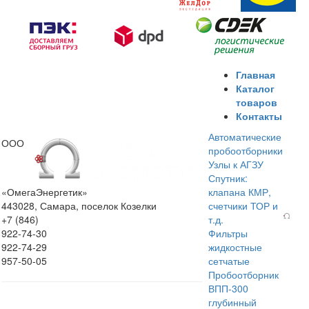
Главная
Каталог
товаров
Контакты
Автоматические
ООО
пробоотборники
Узлы к АГЗУ
Спутник:
«ОмегаЭнергетик»
клапана КМР,
443028, Самара, поселок Козелки
счетчики ТОР и
+7 (846)
т.д.
922-74-30
Фильтры
922-74-29
жидкостные
957-50-05
сетчатые
Пробоотборник
ВПП-300
глубинный