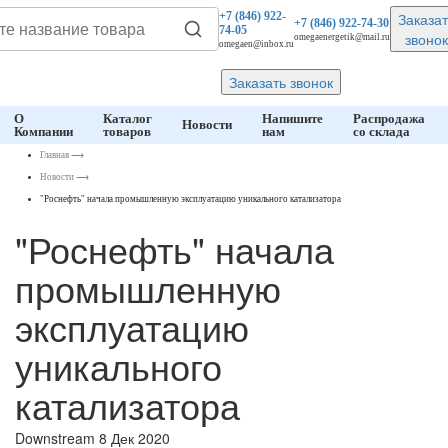
Заказат
+7 (846)
922-
+7 (846)
922-74-30
74-05
звонок
omegaenergetik@mail.ru
omegaen@inbox.ru
Заказать звонок
О
Каталог
Напишите
Распродажа
Новости
Компании
товаров
нам
со склада
Главная
⟶
Новости
⟶
"Роснефть" начала промышленную эксплуатацию уникального катализатора
"Роснефть" начала
промышленную
эксплуатацию
уникального
катализатора
Downstream
8 Дек 2020