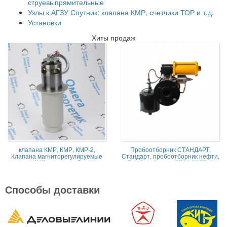
струевыпрямительные
Узлы к АГЗУ Спутник: клапана КМР, счетчики ТОР и т.д.
Установки
Хиты продаж
клапана КМР, КМР, КМР-2,
Пробоотборник СТАНДАРТ,
Клапана магниторегулируемые
Стандарт, пробоотборник нефти,
КМР жидкостной
Пробоотборник СТАНДАРТ -А
Способы доставки