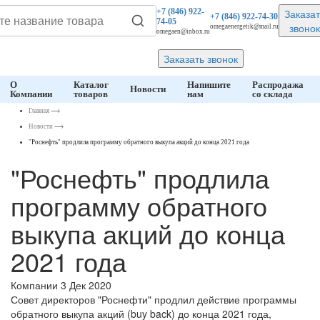
Заказат
+7 (846)
922-
+7 (846)
922-74-30
74-05
звонок
omegaenergetik@mail.ru
omegaen@inbox.ru
Заказать звонок
О
Каталог
Напишите
Распродажа
Новости
Компании
товаров
нам
со склада
Главная
⟶
Новости
⟶
"Роснефть" продлила программу обратного выкупа акций до конца 2021 года
"Роснефть" продлила
программу обратного
выкупа акций до конца
2021 года
Компании
3 Дек 2020
Совет директоров "Роснефти" продлил действие программы
обратного выкупа акций (buy back) до конца 2021 года,