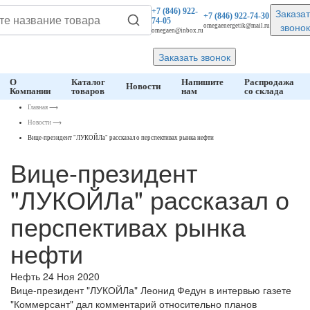
Заказат
+7 (846)
922-
+7 (846)
922-74-30
74-05
звонок
omegaenergetik@mail.ru
omegaen@inbox.ru
Заказать звонок
О
Каталог
Напишите
Распродажа
Новости
Компании
товаров
нам
со склада
Главная
⟶
Новости
⟶
Вице-президент "ЛУКОЙЛа" рассказал о перспективах рынка нефти
Вице-президент
"ЛУКОЙЛа" рассказал о
перспективах рынка
нефти
Нефть
24 Ноя 2020
Вице-президент "ЛУКОЙЛа" Леонид Федун в интервью газете
"Коммерсант" дал комментарий относительно планов