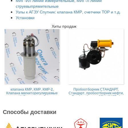
МИГ-ИЛ линии измерительные, МИГ-Л линии
струевыпрямительные
Узлы к АГЗУ Спутник: клапана КМР, счетчики ТОР и т.д.
Установки
Хиты продаж
клапана КМР, КМР, КМР-2,
Пробоотборник СТАНДАРТ,
Клапана магниторегулируемые
Стандарт, пробоотборник нефти,
КМР жидкостной
Пробоотборник СТАНДАРТ -А
Способы доставки