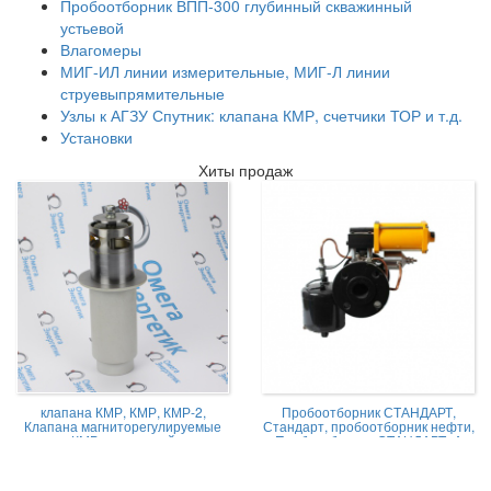
Пробоотборник ВПП-300 глубинный скважинный
устьевой
Влагомеры
МИГ-ИЛ линии измерительные, МИГ-Л линии
струевыпрямительные
Узлы к АГЗУ Спутник: клапана КМР, счетчики ТОР и т.д.
Установки
Хиты продаж
клапана КМР, КМР, КМР-2,
Пробоотборник СТАНДАРТ,
Клапана магниторегулируемые
Стандарт, пробоотборник нефти,
КМР жидкостной
Пробоотборник СТАНДАРТ -А