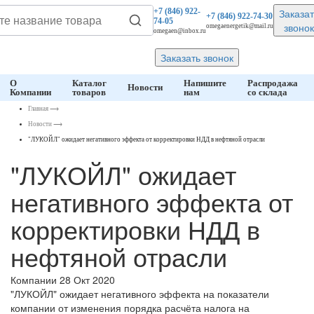
Заказат
+7 (846)
922-
+7 (846)
922-74-30
74-05
звонок
omegaenergetik@mail.ru
omegaen@inbox.ru
Заказать звонок
О
Каталог
Напишите
Распродажа
Новости
Компании
товаров
нам
со склада
Главная
⟶
Новости
⟶
"ЛУКОЙЛ" ожидает негативного эффекта от корректировки НДД в нефтяной отрасли
"ЛУКОЙЛ" ожидает
негативного эффекта от
корректировки НДД в
нефтяной отрасли
Компании
28 Окт 2020
"ЛУКОЙЛ" ожидает негативного эффекта на показатели
компании от изменения порядка расчёта налога на