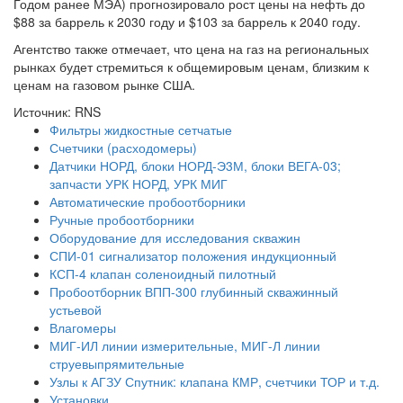
Годом ранее МЭА) прогнозировало рост цены на нефть до
$88 за баррель к 2030 году и $103 за баррель к 2040 году.
Агентство также отмечает, что цена на газ на региональных
рынках будет стремиться к общемировым ценам, близким к
ценам на газовом рынке США.
Источник: RNS
Фильтры жидкостные сетчатые
Счетчики (расходомеры)
Датчики НОРД, блоки НОРД-Э3М, блоки ВЕГА-03;
запчасти УРК НОРД, УРК МИГ
Автоматические пробоотборники
Ручные пробоотборники
Оборудование для исследования скважин
СПИ-01 сигнализатор положения индукционный
КСП-4 клапан соленоидный пилотный
Пробоотборник ВПП-300 глубинный скважинный
устьевой
Влагомеры
МИГ-ИЛ линии измерительные, МИГ-Л линии
струевыпрямительные
Узлы к АГЗУ Спутник: клапана КМР, счетчики ТОР и т.д.
Установки