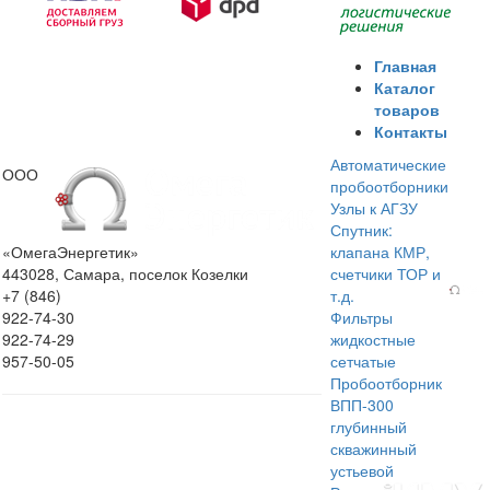
Главная
Каталог
товаров
Контакты
Автоматические
ООО
пробоотборники
Узлы к АГЗУ
Спутник:
«ОмегаЭнергетик»
клапана КМР,
443028, Самара, поселок Козелки
счетчики ТОР и
+7 (846)
т.д.
922-74-30
Фильтры
922-74-29
жидкостные
957-50-05
сетчатые
Пробоотборник
ВПП-300
глубинный
скважинный
устьевой