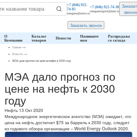
Заказат
+7 (846)
922-
+7 (846)
922-74-30
74-05
звонок
omegaenergetik@mail.ru
omegaen@inbox.ru
Заказать звонок
О
Каталог
Напишите
Распродажа
Новости
Компании
товаров
нам
со склада
Главная
⟶
Новости
⟶
МЭА дало прогноз по цене на нефть к 2030 году
МЭА дало прогноз по
цене на нефть к 2030
году
Нефть
13 Окт 2020
Международное энергетическое агентство (МЭА) ожидает, что
цена на нефть достигнет $75 за баррель к 2030 году, следует
из годового обзора организации – World Energy Outlook 2020.