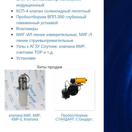
индукционный
КСП-4 клапан соленоидный пилотный
Пробоотборник ВПП-300 глубинный
скважинный устьевой
Влагомеры
МИГ-ИЛ линии измерительные, МИГ-Л
линии струевыпрямительные
Узлы к АГЗУ Спутник: клапана КМР,
счетчики ТОР и т.д.
Установки
Хиты продаж
клапана КМР, КМР,
Пробоотборник
КМР-2, Клапана
СТАНДАРТ, Стандарт,
магниторегулируемые
пробоотборник нефти,
КМР жидкостной
Пробоотборник
СТАНДАРТ -А