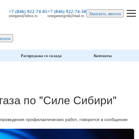
+7 (846)
922-74-05
+7 (846)
922-74-30
Заказать звонок
omegaen@inbox.ru
omegaenergetik@mail.ru
вонок
Распродажа со склада
Контакты
газа по "Силе Сибири"
е проведения профилактических работ, говорится в сообщении