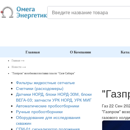
Главная
О Компании
Ката
Главная
⟶
Новости
⟶
"Газпром" возобновил поставки газа по "Силе Сибири"
Фильтры жидкостные сетчатые
Счетчики (расходомеры)
"Газп
Датчики НОРД, блоки НОРД-Э3М, блоки
ВЕГА-03; запчасти УРК НОРД, УРК МИГ
Газ
22 Сен 20
Автоматические пробоотборники
"Газпром" воз
Ручные пробоотборники
газового холди
Оборудование для исследования
скважин
СПИ-01 сигнализатор положения