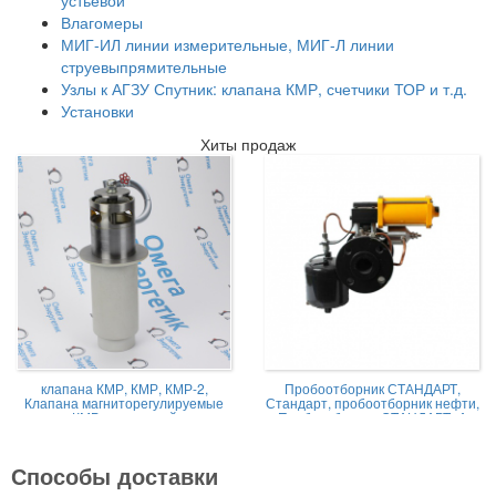
Влагомеры
МИГ-ИЛ линии измерительные, МИГ-Л линии
струевыпрямительные
Узлы к АГЗУ Спутник: клапана КМР, счетчики ТОР и т.д.
Установки
Хиты продаж
клапана КМР, КМР, КМР-2,
Пробоотборник СТАНДАРТ,
Клапана магниторегулируемые
Стандарт, пробоотборник нефти,
КМР жидкостной
Пробоотборник СТАНДАРТ -А
Способы доставки