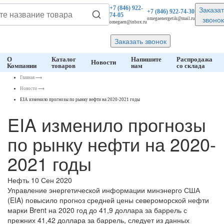
Заказат
+7 (846)
922-
+7 (846)
922-74-30
74-05
звонок
omegaenergetik@mail.ru
omegaen@inbox.ru
Заказать звонок
О
Каталог
Напишите
Распродажа
Новости
Компании
товаров
нам
со склада
Главная
⟶
Новости
⟶
EIA изменило прогнозы по рынку нефти на 2020-2021 годы
EIA изменило прогнозы
по рынку нефти на 2020-
2021 годы
Нефть
10 Сен 2020
Управление энергетической информации минэнерго США
(EIA) повысило прогноз средней цены североморской нефти
марки Brent на 2020 год до 41,9 доллара за баррель с
прежних 41,42 доллара за баррель, следует из данных