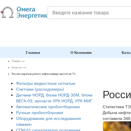
Главная
О Компании
Ката
Главная
⟶
Новости
⟶
Россия сократила добычу нефти в январе-августе на 7%
Фильтры жидкостные сетчатые
Счетчики (расходомеры)
Росси
Датчики НОРД, блоки НОРД-Э3М, блоки
ВЕГА-03; запчасти УРК НОРД, УРК МИГ
Статистика ТЭ
Автоматические пробоотборники
Добыча нефти 
Ручные пробоотборники
составила 346
Оборудование для исследования
скважин
СПИ-01 сигнализатор положения