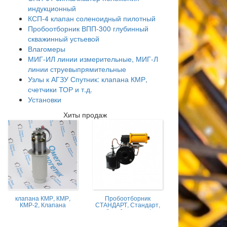
индукционный
КСП-4 клапан соленоидный пилотный
Пробоотборник ВПП-300 глубинный
скважинный устьевой
Влагомеры
МИГ-ИЛ линии измерительные, МИГ-Л
линии струевыпрямительные
Узлы к АГЗУ Спутник: клапана КМР,
счетчики ТОР и т.д.
Установки
Хиты продаж
клапана КМР, КМР,
Пробоотборник
КМР-2, Клапана
СТАНДАРТ, Стандарт,
магниторегулируемые
пробоотборник нефти,
КМР жидкостной
Пробоотборник
СТАНДАРТ -А