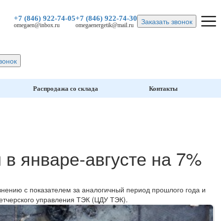
+7 (846)
922-74-05
+7 (846)
922-74-30
Заказать звонок
omegaen@inbox.ru
omegaenergetik@mail.ru
вонок
Распродажа со склада
Контакты
 в январе-августе на 7%
авнению с показателем за аналогичный период прошлого года и
петчерского управления ТЭК (ЦДУ ТЭК).