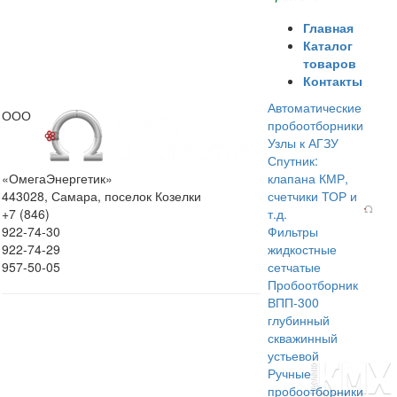
Главная
Каталог
товаров
Контакты
Автоматические
ООО
пробоотборники
Узлы к АГЗУ
Спутник:
«ОмегаЭнергетик»
клапана КМР,
443028, Самара, поселок Козелки
счетчики ТОР и
+7 (846)
т.д.
922-74-30
Фильтры
922-74-29
жидкостные
957-50-05
сетчатые
Пробоотборник
ВПП-300
глубинный
скважинный
устьевой
Ручные
пробоотборники