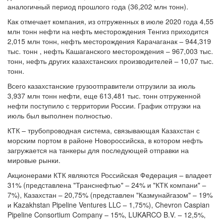
аналогичный период прошлого года (36,202 млн тонн).
Как отмечает компания, из отгруженных в июле 2020 года 4,55
млн тонн нефти на нефть месторождения Тенгиз приходится
2,015 млн тонн, нефть месторождения Карачаганак – 944,319
тыс. тонн , нефть Кашаганского месторождения – 967,003 тыс.
тонн, нефть других казахстанских производителей – 10,07 тыс.
тонн.
Всего казахстанские грузоотправители отгрузили за июль
3,937 млн тонн нефти, еще 613,481 тыс. тонн отгруженной
нефти поступило с территории России. График отгрузки на
июль был выполнен полностью.
КТК – трубопроводная система, связывающая Казахстан с
морским портом в районе Новороссийска, в котором нефть
загружается на танкеры для последующей отправки на
мировые рынки.
Акционерами КТК являются Российская Федерация – владеет
31% (представлена "Транснефтью" – 24% и "КТК компани" –
7%), Казахстан – 20,75% (представлен "Казмунайгазом" – 19%
и Kazakhstan Pipeline Ventures LLC – 1,75%), Chevron Caspian
Pipeline Consortium Company – 15%, LUKARCO B.V. – 12,5%,