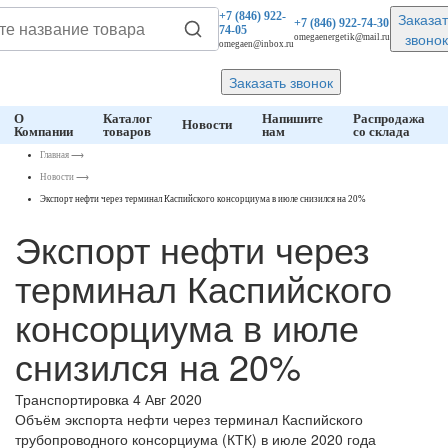
Заказат
+7 (846)
922-
+7 (846)
922-74-30
74-05
звонок
omegaenergetik@mail.ru
omegaen@inbox.ru
Заказать звонок
О
Каталог
Напишите
Распродажа
Новости
Компании
товаров
нам
со склада
Главная
⟶
Новости
⟶
Экспорт нефти через терминал Каспийского консорциума в июле снизился на 20%
Экспорт нефти через
терминал Каспийского
консорциума в июле
снизился на 20%
Транспортировка
4 Авг 2020
Объём экспорта нефти через терминал Каспийского
трубопроводного консорциума (КТК) в июле 2020 года