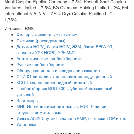
Mobil Caspian Pipeline Company – 7,5%, Rosneft-Shell Caspian
Ventures Limited – 7,5%, BG Overseas Holding Limited – 2%, Eni
International N.A. N.V. – 2% и Oryx Caspian Pipeline LLC –
1,75%.
Источник: RNS
Фильтры жидкостные сетчатые
Счетчики (расходомеры)
Датчики НОРД, блоки НОРД-Э3М, блоки ВЕГА-03;
запчасти УРК НОРД, УРК МИГ
Автоматические пробоотборники
Ручные пробоотборники
Оборудование для исследования скважин
СПИ-01 сигнализатор положения индукционный
КСП-4 клапан соленоидный пилотный
Пробоотборник ВПП-300 глубинный скважинный
устьевой
Влагомеры
МИГ-ИЛ линии измерительные, МИГ-Л линии
струевыпрямительные
Узлы к АГЗУ Спутник: клапана КМР, счетчики ТОР и т.д.
Установки
Хиты продаж