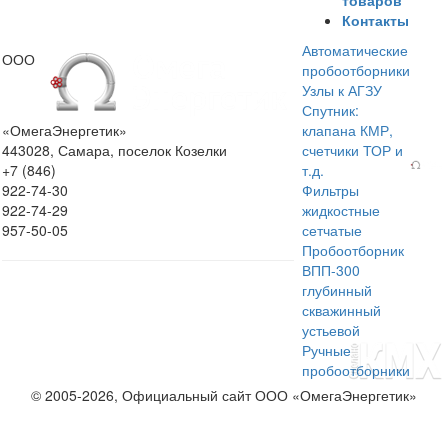
товаров
Контакты
Автоматические
ООО
пробоотборники
Узлы к АГЗУ
Спутник:
«ОмегаЭнергетик»
клапана КМР,
443028, Самара, поселок Козелки
счетчики ТОР и
+7 (846)
т.д.
922-74-30
Фильтры
922-74-29
жидкостные
957-50-05
сетчатые
Пробоотборник
ВПП-300
глубинный
скважинный
устьевой
Ручные
пробоотборники
© 2005-2026, Официальный сайт ООО «ОмегаЭнергетик»