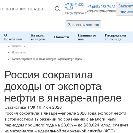
Заказат
+7 (846)
922-
+7 (846)
922-74-30
74-05
звонок
omegaenergetik@mail.ru
omegaen@inbox.ru
Заказать звонок
О
Каталог
Напишите
Распродажа
Новости
Компании
товаров
нам
со склада
Главная
⟶
Новости
⟶
Россия сократила доходы от экспорта нефти в январе-апреле
Россия сократила
доходы от экспорта
нефти в январе-апреле
Статистика ТЭК
10 Июн 2020
Россия сократила в январе—апреле 2020 года экспорт нефти
в стоимостном выражении по сравнению с аналогичным
периодом прошлого года на 23,8% – до $30,024 млрд, следует
из материалов Федеральной таможенной службы (ФТС).