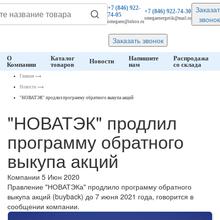
Заказат
+7 (846)
922-
+7 (846)
922-74-30
74-05
звонок
omegaenergetik@mail.ru
omegaen@inbox.ru
Заказать звонок
О
Каталог
Напишите
Распродажа
Новости
Компании
товаров
нам
со склада
Главная
⟶
Новости
⟶
"НОВАТЭК" продлил программу обратного выкупа акций
"НОВАТЭК" продлил
программу обратного
выкупа акций
Компании
5 Июн 2020
Правление "НОВАТЭКа" продлило программу обратного
выкупа акций (buyback) до 7 июня 2021 года, говорится в
сообщении компании.