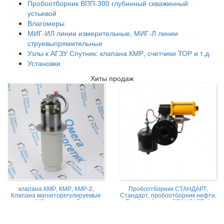
Пробоотборник ВПП-300 глубинный скважинный
устьевой
Влагомеры
МИГ-ИЛ линии измерительные, МИГ-Л линии
струевыпрямительные
Узлы к АГЗУ Спутник: клапана КМР, счетчики ТОР и т.д.
Установки
Хиты продаж
клапана КМР, КМР, КМР-2,
Пробоотборник СТАНДАРТ,
Клапана магниторегулируемые
Стандарт, пробоотборник нефти,
КМР жидкостной
Пробоотборник СТАНДАРТ -А