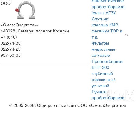
Автоматические
ООО
пробоотборники
Узлы к АГЗУ
Спутник:
«ОмегаЭнергетик»
клапана КМР,
443028, Самара, поселок Козелки
счетчики ТОР и
+7 (846)
т.д.
922-74-30
Фильтры
922-74-29
жидкостные
957-50-05
сетчатые
Пробоотборник
ВПП-300
глубинный
скважинный
устьевой
Ручные
пробоотборники
© 2005-2026, Официальный сайт ООО «ОмегаЭнергетик»