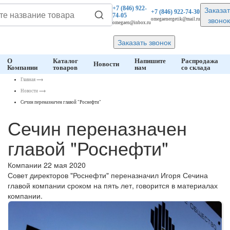
Заказат
+7 (846)
922-
+7 (846)
922-74-30
74-05
звонок
omegaenergetik@mail.ru
omegaen@inbox.ru
Заказать звонок
О
Каталог
Напишите
Распродажа
Новости
Компании
товаров
нам
со склада
Главная
⟶
Новости
⟶
Сечин переназначен главой "Роснефти"
Сечин переназначен
главой "Роснефти"
Компании
22 мая 2020
Совет директоров "Роснефти" переназначил Игоря Сечина
главой компании сроком на пять лет, говорится в материалах
компании.