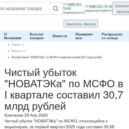
Заказат
+7 (846)
922-
+7 (846)
922-74-30
74-05
звонок
omegaenergetik@mail.ru
omegaen@inbox.ru
Заказать звонок
О
Каталог
Напишите
Распродажа
Новости
Компании
товаров
нам
со склада
Главная
⟶
Новости
⟶
Чистый убыток "НОВАТЭКа" по МСФО в I квартале составил 30,7 млрд рублей
Чистый убыток
"НОВАТЭКа" по МСФО в
I квартале составил 30,7
млрд рублей
Компании
29 Апр 2020
Чистый убыток "НОВАТЭКа" по МСФО, относящийся к
акционерам, за первый квартал 2020 года составил 30,68