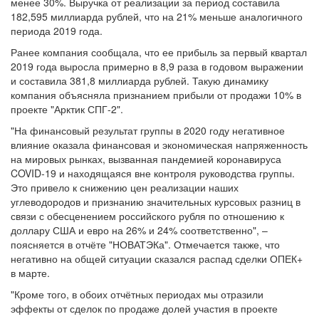
менее 30%. Выручка от реализации за период составила
182,595 миллиарда рублей, что на 21% меньше аналогичного
периода 2019 года.
Ранее компания сообщала, что ее прибыль за первый квартал
2019 года выросла примерно в 8,9 раза в годовом выражении
и составила 381,8 миллиарда рублей. Такую динамику
компания объясняла признанием прибыли от продажи 10% в
проекте "Арктик СПГ-2".
"На финансовый результат группы в 2020 году негативное
влияние оказала финансовая и экономическая напряженность
на мировых рынках, вызванная пандемией коронавируса
COVID-19 и находящаяся вне контроля руководства группы.
Это привело к снижению цен реализации наших
углеводородов и признанию значительных курсовых разниц в
связи с обесценением российского рубля по отношению к
доллару США и евро на 26% и 24% соответственно", –
поясняется в отчёте "НОВАТЭКа". Отмечается также, что
негативно на общей ситуации сказался распад сделки ОПЕК+
в марте.
"Кроме того, в обоих отчётных периодах мы отразили
эффекты от сделок по продаже долей участия в проекте