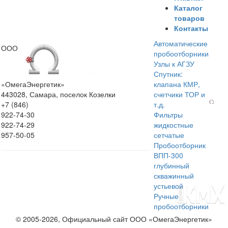
Каталог
товаров
Контакты
Автоматические
ООО
пробоотборники
Узлы к АГЗУ
Спутник:
«ОмегаЭнергетик»
клапана КМР,
443028, Самара, поселок Козелки
счетчики ТОР и
+7 (846)
т.д.
922-74-30
Фильтры
922-74-29
жидкостные
957-50-05
сетчатые
Пробоотборник
ВПП-300
глубинный
скважинный
устьевой
Ручные
пробоотборники
© 2005-2026, Официальный сайт ООО «ОмегаЭнергетик»