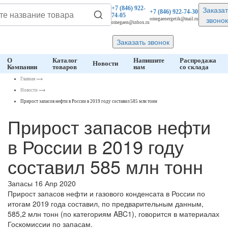
Заказат
+7 (846)
922-
+7 (846)
922-74-30
74-05
звонок
omegaenergetik@mail.ru
omegaen@inbox.ru
Заказать звонок
О
Каталог
Напишите
Распродажа
Новости
Компании
товаров
нам
со склада
Главная
⟶
Новости
⟶
Прирост запасов нефти в России в 2019 году составил 585 млн тонн
Прирост запасов нефти
в России в 2019 году
составил 585 млн тонн
Запасы
16 Апр 2020
Прирост запасов нефти и газового конденсата в России по
итогам 2019 года составил, по предварительным данным,
585,2 млн тонн (по категориям ABC1), говорится в материалах
Госкомиссии по запасам.