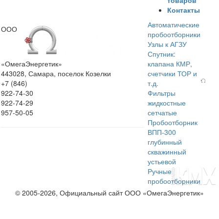
Контакты
Автоматические
ООО
пробоотборники
Узлы к АГЗУ
Спутник:
«ОмегаЭнергетик»
клапана КМР,
443028, Самара, поселок Козелки
счетчики ТОР и
+7 (846)
т.д.
922-74-30
Фильтры
922-74-29
жидкостные
957-50-05
сетчатые
Пробоотборник
ВПП-300
глубинный
скважинный
устьевой
Ручные
пробоотборники
© 2005-2026, Официальный сайт ООО «ОмегаЭнергетик»