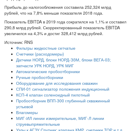
Прибыль до налогообложения составила 252,324 млрд
рублей, что на 7,8% меньше показателя 2018 года.
Показатель EBITDA в 2019 года сократился на 1,1% и составил
290,8 млрд рублей. Скорректированный показатель EBITDA
увеличился на 4,3% и достиг 328,412 млрд рублей.
Источник: RNS
Фильтры жидкостные сетчатые
Счетчики (расходомеры)
Датчики НОРД, блоки НОРД-Э3М, блоки ВЕГА-03;
запчасти УРК НОРД, УРК МИГ
Автоматические пробоотборники
Ручные пробоотборники
Оборудование для исследования скважин
СПИ-01 сигнализатор положения индукционный
КСП-4 клапан соленоидный пилотный
Пробоотборник ВПП-300 глубинный скважинный
устьевой
Влагомеры
МИГ-ИЛ линии измерительные, МИГ-Л линии
струевыпрямительные
Узлы к АГЗУ Спутник: клапана КМР, счетчики ТОР и т.д.