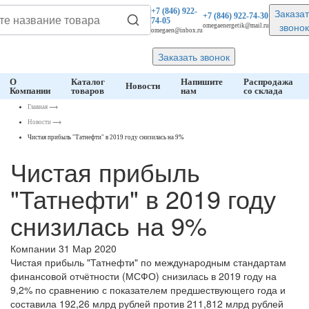
Заказат
+7 (846)
922-
+7 (846)
922-74-30
74-05
звонок
omegaenergetik@mail.ru
omegaen@inbox.ru
Заказать звонок
О
Каталог
Напишите
Распродажа
Новости
Компании
товаров
нам
со склада
Главная
⟶
Новости
⟶
Чистая прибыль "Татнефти" в 2019 году снизилась на 9%
Чистая прибыль
"Татнефти" в 2019 году
снизилась на 9%
Компании
31 Мар 2020
Чистая прибыль "Татнефти" по международным стандартам
финансовой отчётности (МСФО) снизилась в 2019 году на
9,2% по сравнению с показателем предшествующего года и
составила 192,26 млрд рублей против 211,812 млрд рублей