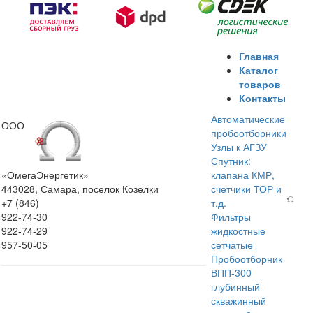
Главная
Каталог
товаров
Контакты
Автоматические
ООО
пробоотборники
Узлы к АГЗУ
Спутник:
«ОмегаЭнергетик»
клапана КМР,
443028, Самара, поселок Козелки
счетчики ТОР и
+7 (846)
т.д.
922-74-30
Фильтры
922-74-29
жидкостные
957-50-05
сетчатые
Пробоотборник
ВПП-300
глубинный
скважинный