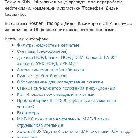
Также в SDN List включен вице-президент по переработке,
нефтехимии, коммерции и логистике "Роснефти" Дидье
Касимиро.
Все активы Rosneft Trading и Дидье Касимиро в США, в случае
их наличия, с 18 февраля считаются замороженными.
Источник: Интерфакс
Фильтры жидкостные сетчатые
Счетчики (расходомеры)
Датчики НОРД, блоки НОРД-Э3М, блоки ВЕГА-03;
запчасти УРК НОРД, УРК МИГ
Автоматические пробоотборники
Ручные пробоотборники
Оборудование для исследования скважин
СПИ-01 сигнализатор положения индукционный
КСП-4 клапан соленоидный пилотный
Пробоотборник ВПП-300 глубинный скважинный
устьевой
Влагомеры
МИГ-ИЛ линии измерительные, МИГ-Л линии
струевыпрямительные
Узлы к АГЗУ Спутник: клапана КМР, счетчики ТОР и т.д.
Установки