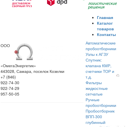
Главная
Каталог
товаров
Контакты
Автоматические
ООО
пробоотборники
Узлы к АГЗУ
Спутник:
«ОмегаЭнергетик»
клапана КМР,
443028, Самара, поселок Козелки
счетчики ТОР и
+7 (846)
т.д.
922-74-30
Фильтры
922-74-29
жидкостные
957-50-05
сетчатые
Ручные
пробоотборники
Пробоотборник
ВПП-300
глубинный