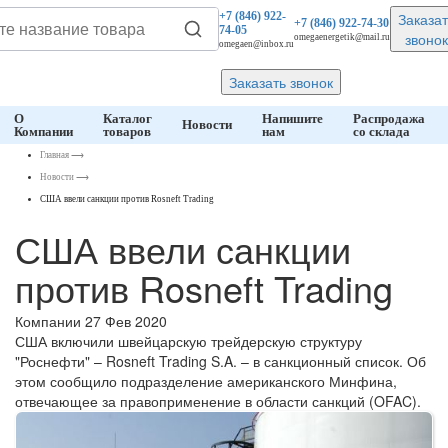
Заказат
+7 (846)
922-
+7 (846)
922-74-30
74-05
звонок
omegaenergetik@mail.ru
omegaen@inbox.ru
Заказать звонок
О
Каталог
Напишите
Распродажа
Новости
Компании
товаров
нам
со склада
Главная
⟶
Новости
⟶
США ввели санкции против Rosneft Trading
США ввели санкции
против Rosneft Trading
Компании
27 Фев 2020
США включили швейцарскую трейдерскую структуру
"Роснефти" – Rosneft Trading S.A. – в санкционный список. Об
этом сообщило подразделение американского Минфина,
отвечающее за правоприменение в области санкций (OFAC).