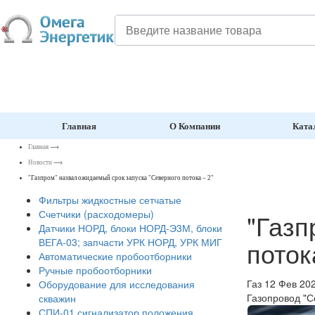
Главная
О Компании
Ката
Главная
⟶
Новости
⟶
"Газпром" назвал ожидаемый срок запуска "Северного потока – 2"
Фильтры жидкостные сетчатые
Счетчики (расходомеры)
"Газп
Датчики НОРД, блоки НОРД-Э3М, блоки
поток
ВЕГА-03; запчасти УРК НОРД, УРК МИГ
Автоматические пробоотборники
Ручные пробоотборники
Газ
12 Фев 20
Оборудование для исследования
Газопровод "С
скважин
СПИ-01 сигнализатор положения