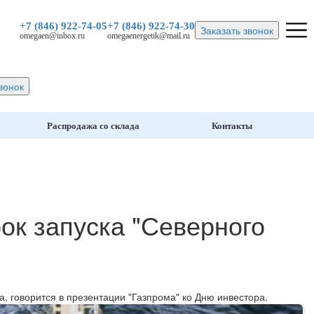
+7 (846)
922-74-05
+7 (846)
922-74-30
Заказать звонок
omegaen@inbox.ru
omegaenergetik@mail.ru
вонок
Распродажа со склада
Контакты
ок запуска "Северного
а, говорится в презентации "Газпрома" ко Дню инвестора.