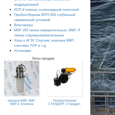
индукционный
КСП-4 клапан соленоидный пилотный
Пробоотборник ВПП-300 глубинный
скважинный устьевой
Влагомеры
МИГ-ИЛ линии измерительные, МИГ-Л
линии струевыпрямительные
Узлы к АГЗУ Спутник: клапана КМР,
счетчики ТОР и т.д.
Установки
Хиты продаж
клапана КМР, КМР,
Пробоотборник
КМР-2, Клапана
СТАНДАРТ, Стандарт,
магниторегулируемые
пробоотборник нефти,
КМР жидкостной
Пробоотборник
СТАНДАРТ -А