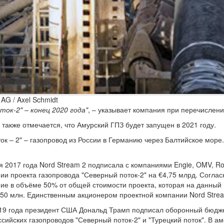
AG / Axel Schmidt
ток-2" – конец 2020 года"
, – указывает компания при перечислени
 также отмечается, что Амурский ГПЗ будет запущен в 2021 году.
ок – 2" – газопровод из России в Германию через Балтийское мор
 2017 года Nord Stream 2 подписала с компаниями Engie, OMV, Roya
и проекта газопровода "Северный поток-2" на €4,75 млрд. Соглас
е в объёме 50% от общей стоимости проекта, которая на данный 
950 млн. Единственным акционером проектной компании Nord Strea
19 года президент США Дональд Трамп подписал оборонный бюдже
сийских газопроводов "Северный поток-2" и "Турецкий поток". В