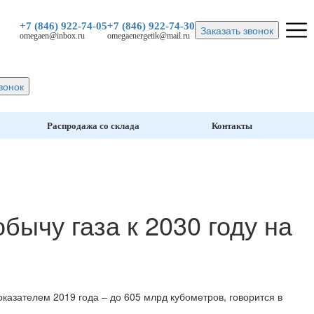
+7 (846)
922-74-05
+7 (846)
922-74-30
Заказать звонок
omegaen@inbox.ru
omegaenergetik@mail.ru
вонок
Распродажа со склада
Контакты
бычу газа к 2030 году на
оказателем 2019 года – до 605 млрд кубометров, говорится в