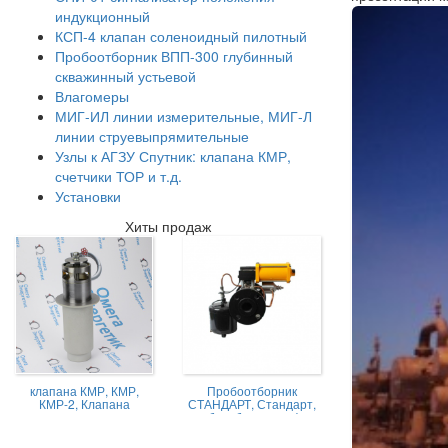
индукционный
КСП-4 клапан соленоидный пилотный
Пробоотборник ВПП-300 глубинный
скважинный устьевой
Влагомеры
МИГ-ИЛ линии измерительные, МИГ-Л
линии струевыпрямительные
Узлы к АГЗУ Спутник: клапана КМР,
счетчики ТОР и т.д.
Установки
Хиты продаж
клапана КМР, КМР,
Пробоотборник
КМР-2, Клапана
СТАНДАРТ, Стандарт,
магниторегулируемые
пробоотборник нефти,
КМР жидкостной
Пробоотборник
СТАНДАРТ -А