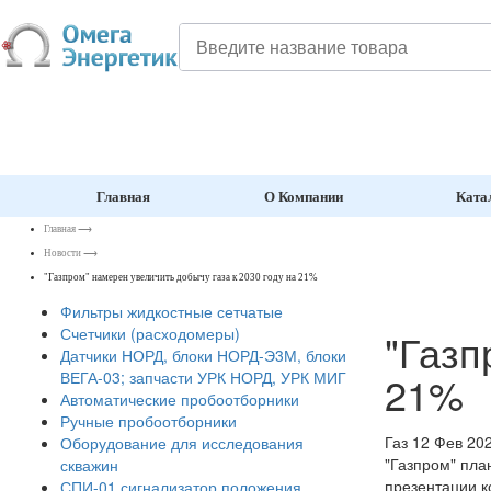
Главная
О Компании
Ката
Главная
⟶
Новости
⟶
"Газпром" намерен увеличить добычу газа к 2030 году на 21%
Фильтры жидкостные сетчатые
Счетчики (расходомеры)
"Газп
Датчики НОРД, блоки НОРД-Э3М, блоки
21%
ВЕГА-03; запчасти УРК НОРД, УРК МИГ
Автоматические пробоотборники
Ручные пробоотборники
Газ
12 Фев 20
Оборудование для исследования
"Газпром" пла
скважин
презентации к
СПИ-01 сигнализатор положения