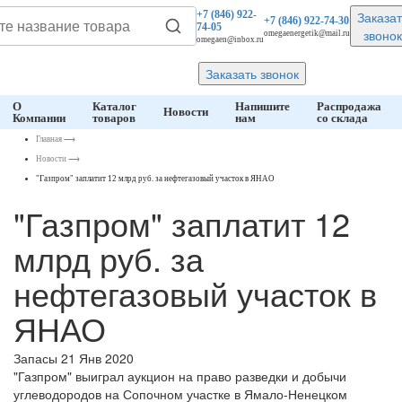
Заказат
+7 (846)
922-
+7 (846)
922-74-30
74-05
звонок
omegaenergetik@mail.ru
omegaen@inbox.ru
Заказать звонок
О
Каталог
Напишите
Распродажа
Новости
Компании
товаров
нам
со склада
Главная
⟶
Новости
⟶
"Газпром" заплатит 12 млрд руб. за нефтегазовый участок в ЯНАО
"Газпром" заплатит 12
млрд руб. за
нефтегазовый участок в
ЯНАО
Запасы
21 Янв 2020
"Газпром" выиграл аукцион на право разведки и добычи
углеводородов на Сопочном участке в Ямало-Ненецком