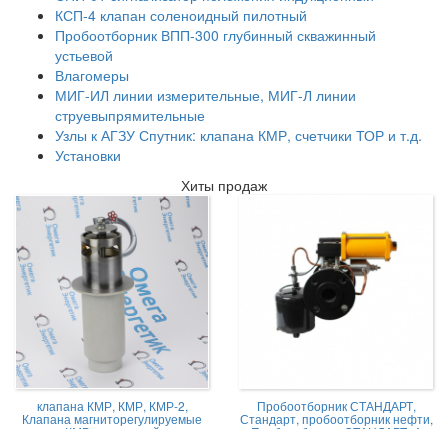
КСП-4 клапан соленоидный пилотный
Пробоотборник ВПП-300 глубинный скважинный
устьевой
Влагомеры
МИГ-ИЛ линии измерительные, МИГ-Л линии
струевыпрямительные
Узлы к АГЗУ Спутник: клапана КМР, счетчики ТОР и т.д.
Установки
Хиты продаж
клапана КМР, КМР, КМР-2,
Пробоотборник СТАНДАРТ,
Клапана магниторегулируемые
Стандарт, пробоотборник нефти,
КМР жидкостной
Пробоотборник СТАНДАРТ -А