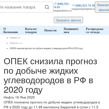
Заказат
+7 (846)
922-
+7 (846)
922-74-30
74-05
звонок
omegaenergetik@mail.ru
omegaen@inbox.ru
Заказать звонок
О
Каталог
Напишите
Распродажа
Новости
Компании
товаров
нам
со склада
Главная
⟶
Новости
⟶
ОПЕК снизила прогноз по добыче жидких углеводородов в РФ в 2020 году
ОПЕК снизила прогноз
по добыче жидких
углеводородов в РФ в
2020 году
Нефть
16 Янв 2020
ОПЕК понизила прогноз по добыче жидких углеводородов в
РФ в 2020 году до 11,48 миллиона баррелей в сутки с 11,5