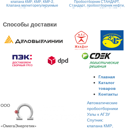
клапана КМР, КМР, КМР-2,
Пробоотборник СТАНДАРТ,
Клапана магниторегулируемые
Стандарт, пробоотборник нефти,
КМР жидкостной
Пробоотборник СТАНДАРТ -А
Способы доставки
Главная
Каталог
товаров
Контакты
Автоматические
ООО
пробоотборники
Узлы к АГЗУ
Спутник:
«ОмегаЭнергетик»
клапана КМР,