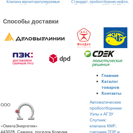
Клапана магниторегулируемые
Стандарт, пробоотборник нефти,
КМР жидкостной
Пробоотборник СТАНДАРТ -А
Способы доставки
Главная
Каталог
товаров
Контакты
Автоматические
ООО
пробоотборники
Узлы к АГЗУ
Спутник:
«ОмегаЭнергетик»
клапана КМР,
443028, Самара, поселок Козелки
счетчики ТОР и