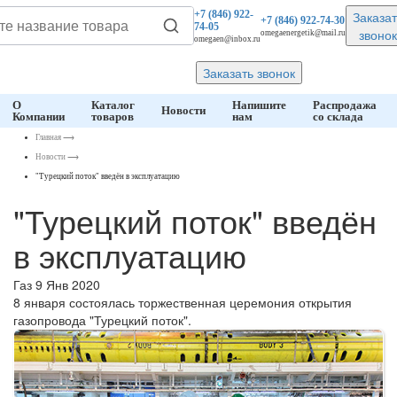
Заказат
+7 (846)
922-
+7 (846)
922-74-30
74-05
звонок
omegaenergetik@mail.ru
omegaen@inbox.ru
Заказать звонок
О
Каталог
Напишите
Распродажа
Новости
Компании
товаров
нам
со склада
Главная
⟶
Новости
⟶
"Турецкий поток" введён в эксплуатацию
"Турецкий поток" введён
в эксплуатацию
Газ
9 Янв 2020
8 января состоялась торжественная церемония открытия
газопровода "Турецкий поток".