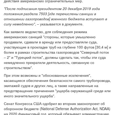
действия американских ограничительных мер.
"После подписания президентом 20 декабря 2019 года
положения раздела 7503 [где перечислены санкции в
отношении газопроводов] военного бюджета вступают в
силу немедленно"
, – указывается в документе.
Как заявило ведомство, для соблюдения режима
американских санкций "стороны, которые умышленно
продавали, сдавали в аренду или предоставляли суда,
участвующие в прокладке труб на глубине 100 футов [30,4 м] и
более в рамках строительства газопроводов "Северный поток
– 2" и "Турецкий поток", должны сделать так, чтобы эти суда
немедленно прекратили деятельность, связанную со
строительством".
При этом возможны и "обоснованные исключения",
касающиеся обеспечения безопасности самого трубопровода,
экипажей судов и других лиц, а также направленные на
предотвращение причинения "ущерба окружающей среде или
иного значительного ущерба".
Сенат Конгресса США одобрил во вторник законопроект об
оборонном бюджете (National Defense Authorization Act, NDAA)
на 2020 финансовый год, который обязывает администрацию