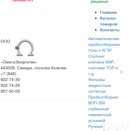
Главная
Каталог
товаров
Контакты
Автоматические
ООО
пробоотборники
Узлы к АГЗУ
Спутник:
«ОмегаЭнергетик»
клапана КМР,
443028, Самара, поселок Козелки
счетчики ТОР и
+7 (846)
т.д.
922-74-30
Фильтры
922-74-29
жидкостные
957-50-05
сетчатые
Пробоотборник
ВПП-300
глубинный
скважинный
устьевой
Ручные