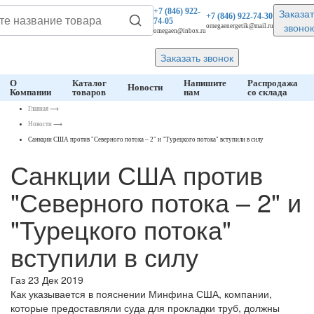
Заказат
+7 (846)
922-
+7 (846)
922-74-30
74-05
звонок
omegaenergetik@mail.ru
omegaen@inbox.ru
Заказать звонок
О
Каталог
Напишите
Распродажа
Новости
Компании
товаров
нам
со склада
Главная
⟶
Новости
⟶
Санкции США против "Северного потока – 2" и "Турецкого потока" вступили в силу
Санкции США против
"Северного потока – 2" и
"Турецкого потока"
вступили в силу
Газ
23 Дек 2019
Как указывается в пояснении Минфина США, компании,
которые предоставляли суда для прокладки труб, должны